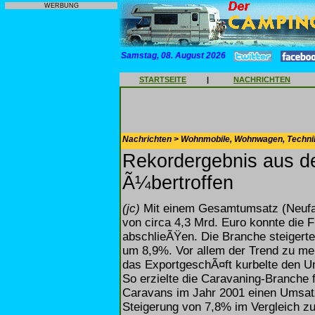
WERBUNG
Samstag, 08. August 2026
STARTSEITE
|
NACHRICHTEN
Nachrichten > Wohnmobile, Wohnwagen, Techni
Rekordergebnis aus d
Ã¼bertroffen
(jc)
Mit einem Gesamtumsatz (Neufa
von circa 4,3 Mrd. Euro konnte die F
abschlieÃŸen. Die Branche steigert
um 8,9%. Vor allem der Trend zu me
das ExportgeschÃ¤ft kurbelte den U
So erzielte die Caravaning-Branche
Caravans im Jahr 2001 einen Umsatz
Steigerung von 7,8% im Vergleich z