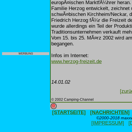
europÃ¤ischen MarktfÃ¼hrer heran. 
Familie Herzog entwickelt, zeichnet
schwÃ¤bischen Kirchheim/Neckar, d
Friedrich Herzog fÃ¼r die Freizeit
wurde allerdings ein Teil der Produk
Traditionsunternehmen verkauft mehr
Vom 15. bis 25. MÃ¤rz 2002 wird am
begangen.
WERBUNG
Infos im Internet:
www.herzog-freizeit.de
14.01.02
[zurü
© 2002 Camping-Channel
[STARTSEITE]
[NACHRICHTEN]
©2000-2018 maxxwe
[IMPRESSUM]
[