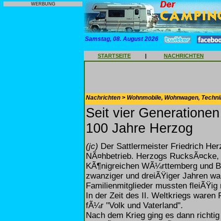
WERBUNG
Samstag, 08. August 2026
STARTSEITE
|
NACHRICHTEN
Nachrichten > Wohnmobile, Wohnwagen, Techni
Seit vier Generationen
100 Jahre Herzog
(jc)
Der Sattlermeister Friedrich He
NÃ¤hbetrieb. Herzogs RucksÃ¤cke, 
KÃ¶nigreichen WÃ¼rttemberg und Bay
zwanziger und dreiÃŸiger Jahren war
Familienmitglieder mussten fleiÃŸig 
In der Zeit des II. Weltkriegs waren 
fÃ¼r "Volk und Vaterland".
Nach dem Krieg ging es dann richt