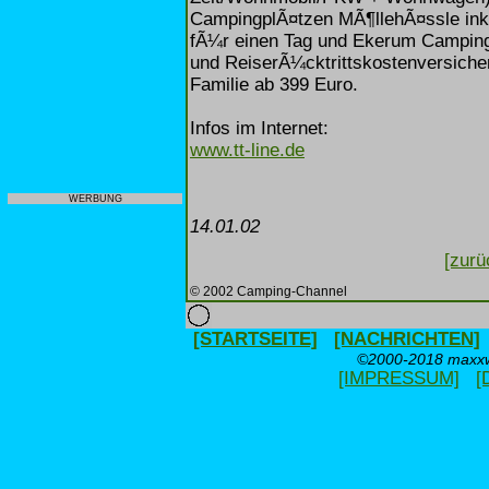
CampingplÃ¤tzen MÃ¶llehÃ¤ssle inkl
fÃ¼r einen Tag und Ekerum Camping 
und ReiserÃ¼cktrittskostenversicher
Familie ab 399 Euro.
Infos im Internet:
www.tt-line.de
WERBUNG
14.01.02
[zurü
© 2002 Camping-Channel
[STARTSEITE]
[NACHRICHTEN]
©2000-2018 maxxwe
[IMPRESSUM]
[