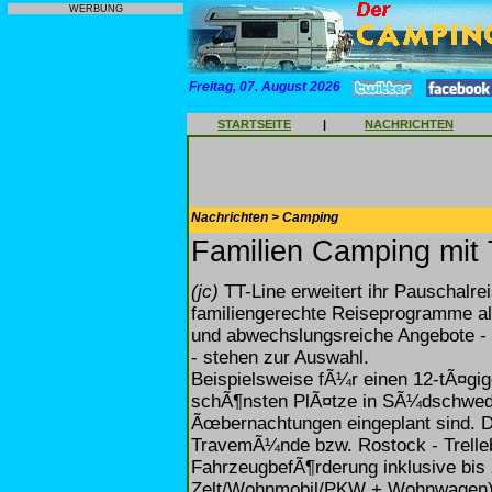
WERBUNG
Freitag, 07. August 2026
STARTSEITE
|
NACHRICHTEN
Nachrichten > Camping
Familien Camping mit 
(jc)
TT-Line erweitert ihr Pauschalr
familiengerechte Reiseprogramme al
und abwechslungsreiche Angebote - v
- stehen zur Auswahl.
Beispielsweise fÃ¼r einen 12-tÃ¤gig
schÃ¶nsten PlÃ¤tze in SÃ¼dschwede
Ãœbernachtungen eingeplant sind. Di
TravemÃ¼nde bzw. Rostock - Trelle
FahrzeugbefÃ¶rderung inklusive bis
Zelt/Wohnmobil/PKW + Wohnwagen) 