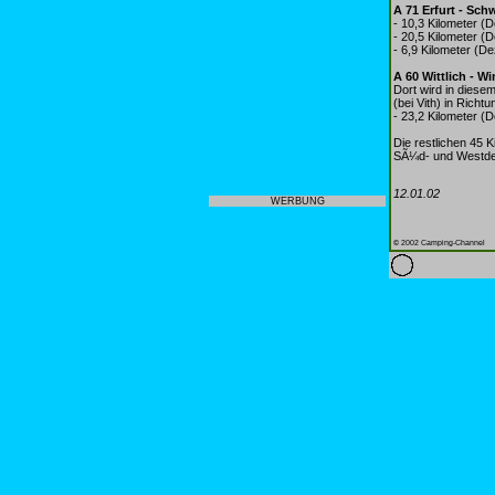
A 71 Erfurt - Sch
- 10,3 Kilometer 
- 20,5 Kilometer (
- 6,9 Kilometer (
A 60 Wittlich - W
Dort wird in diesem
(bei Vith) in Richt
- 23,2 Kilometer (
Die restlichen 45 
SÃ¼d- und Westde
12.01.02
WERBUNG
© 2002 Camping-Channel