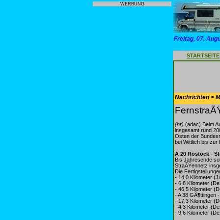
WERBUNG
Freitag, 07. Aug
STARTSEITE
Nachrichten > Mo
FernstraÃ
(hr)
(adac) Beim Au
insgesamt rund 200
Osten der Bundesre
bei Wittlich bis z
A 20 Rostock - S
Bis Jahresende so
StraÃŸennetz insge
Die Fertigstellung
- 14,0 Kilometer (
- 6,8 Kilometer 
- 46,5 Kilometer 
- A 38 GÃ¶ttingen -
- 17,3 Kilometer 
- 4,3 Kilometer (
- 9,6 Kilometer (