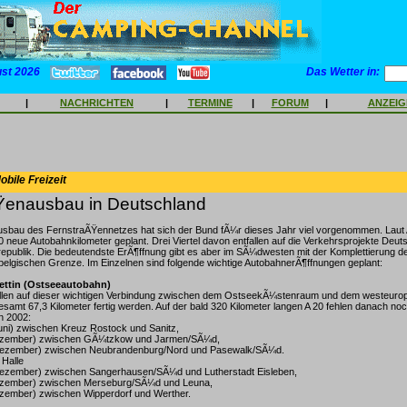
ust 2026
Das Wetter in:
|
NACHRICHTEN
|
TERMINE
|
FORUM
|
ANZEI
bile Freizeit
Ÿenausbau in Deutschland
sbau des FernstraÃŸennetzes hat sich der Bund fÃ¼r dieses Jahr viel vorgenommen. Laut
 neue Autobahnkilometer geplant. Drei Viertel davon entfallen auf die Verkehrsprojekte Deuts
publik. Die bedeutendste ErÃ¶ffnung gibt es aber im SÃ¼dwesten mit der Komplettierung de
ur belgischen Grenze. Im Einzelnen sind folgende wichtige AutobahnerÃ¶ffnungen geplant:
tettin (Ostseeautobahn)
llen auf dieser wichtigen Verbindung zwischen dem OstseekÃ¼stenraum und dem westeuro
samt 67,3 Kilometer fertig werden. Auf der bald 320 Kilometer langen A 20 fehlen danach noc
en 2002:
Juni) zwischen Kreuz Rostock und Sanitz,
(Dezember) zwischen GÃ¼tzkow und Jarmen/SÃ¼d,
(Dezember) zwischen Neubrandenburg/Nord und Pasewalk/SÃ¼d.
 Halle
(Dezember) zwischen Sangerhausen/SÃ¼d und Lutherstadt Eisleben,
Dezember) zwischen Merseburg/SÃ¼d und Leuna,
Dezember) zwischen Wipperdorf und Werther.