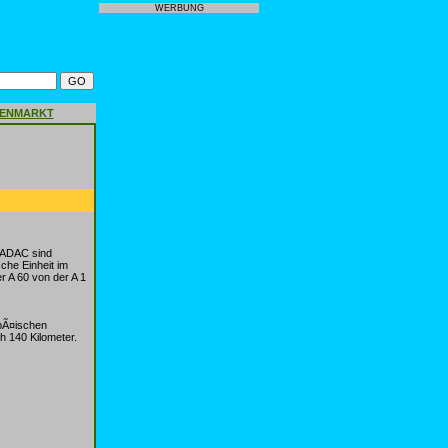
WERBUNG
GENMARKT
 ADAC sind
che Einheit im
r A 60 von der A 1
pÃ¤ischen
h 140 Kilometer.