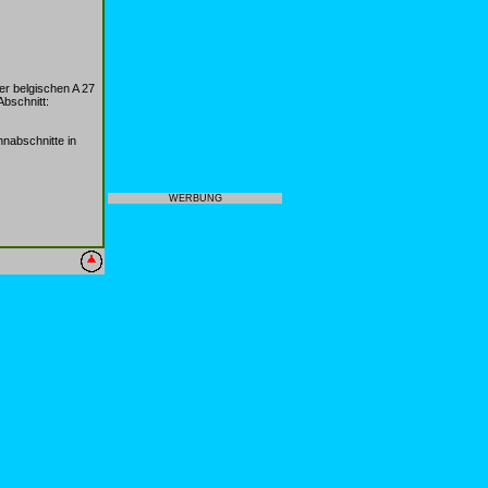
der belgischen A 27
Abschnitt:
hnabschnitte in
WERBUNG