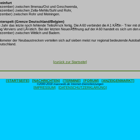
weinfurt
(Dezember) zwischen Ilmenau/Ost und Geschwenda,
Dezember) zwischen Zella-Mehlis/Suhl und Rohr,
Dezember) zwischen Rohr und Meiningen.
interspelt (Grenze Deutschland/Belgien)
 Jahr das letzte noch fehlende TeilstÃ¼ck fertig. Die A 60 verbindet die A 1 KÃ¶ln - Trier mit 
ung Verviers und LÃ¼ttich. Bei der letzten NeuerÃ¶ffnung auf der A 60 handelt es sich um den 
Dezember) zwischen Wittlich und Badem.
Kilometer der Neubaustrecken verteilen sich auf sieben meist nur regional bedeutende Autoba
utschland.
[zurück zur Startseite]
[STARTSEITE]
[NACHRICHTEN]
[TERMINE]
[FORUM]
[ANZEIGENMARKT]
©2000-2018 maxxweb.de Internet-Dienstleistungen
[IMPRESSUM]
[DATENSCHUTZERKLÄRUNG]