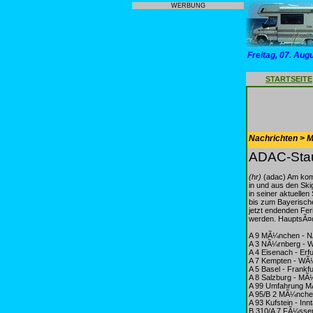
WERBUNG
Freitag, 07. Aug
STARTSEITE
Nachrichten > Mo
ADAC-Stau
(hr)
(adac) Am kom
in und aus den Ski
in seiner aktuelle
bis zum Bayerisch
jetzt endenden Fer
werden. HauptsÃ¤ch
A 9 MÃ¼nchen - N
A 3 NÃ¼rnberg - W
A 4 Eisenach - Erf
A 7 Kempten - WÃ
A 5 Basel - Frankfu
A 8 Salzburg - MÃ¼
A 99 Umfahrung 
A 95/B 2 MÃ¼nche
A 93 Kufstein - Inn
B 310/A 7 FÃ¼sse