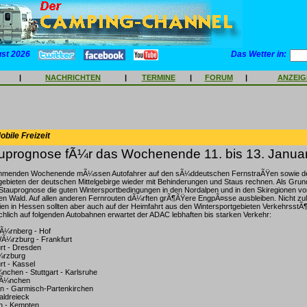
ust 2026
Das Wetter in:
|
NACHRICHTEN
|
TERMINE
|
FORUM
|
ANZEI
bile Freizeit
prognose fÃ¼r das Wochenende 11. bis 13. Janua
menden Wochenende mÃ¼ssen Autofahrer auf den sÃ¼ddeutschen FernstraÃŸen sowie d
gebieten der deutschen Mittelgebirge wieder mit Behinderungen und Staus rechnen. Als Gru
n Stauprognose die guten Wintersportbedingungen in den Nordalpen und in den Skiregionen 
en Wald. Auf allen anderen Fernrouten dÃ¼rften grÃ¶ÃŸere EngpÃ¤sse ausbleiben. Nicht zul
ien in Hessen sollten aber auch auf der Heimfahrt aus den Wintersportgebieten VerkehrsstÃ
lich auf folgenden Autobahnen erwartet der ADAC lebhaften bis starken Verkehr:
Ã¼rnberg - Hof
Ã¼rzburg - Frankfurt
urt - Dresden
¼rzburg
rt - Kassel
nchen - Stuttgart - Karlsruhe
MÃ¼nchen
n - Garmisch-Partenkirchen
taldreieck
n - Kempten