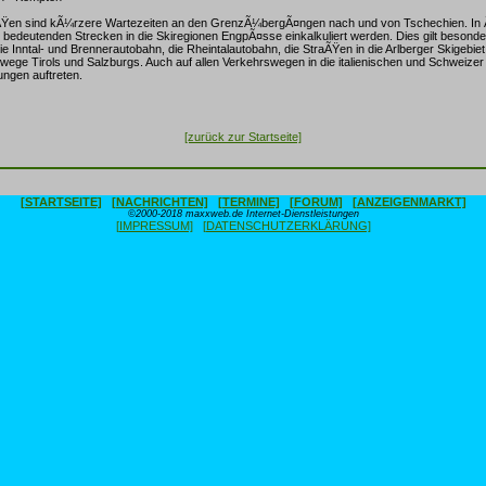
ÃŸen sind kÃ¼rzere Wartezeiten an den GrenzÃ¼bergÃ¤ngen nach und von Tschechien. In 
bedeutenden Strecken in die Skiregionen EngpÃ¤sse einkalkuliert werden. Dies gilt besonde
e Inntal- und Brennerautobahn, die Rheintalautobahn, die StraÃŸen in die Arlberger Skigebiet
wege Tirols und Salzburgs. Auch auf allen Verkehrswegen in die italienischen und Schweizer
ngen auftreten.
[zurück zur Startseite]
[STARTSEITE]
[NACHRICHTEN]
[TERMINE]
[FORUM]
[ANZEIGENMARKT]
©2000-2018 maxxweb.de Internet-Dienstleistungen
[IMPRESSUM]
[DATENSCHUTZERKLÄRUNG]