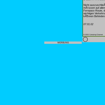
Nicht auszuschlie
mÃ¼ssen auf allen 
Fernpass-Route, di
wichtigen Verkehrs
kÃ¶nnen Behinderu
07.01.02
© 2002 Camping-Channel
WERBUNG