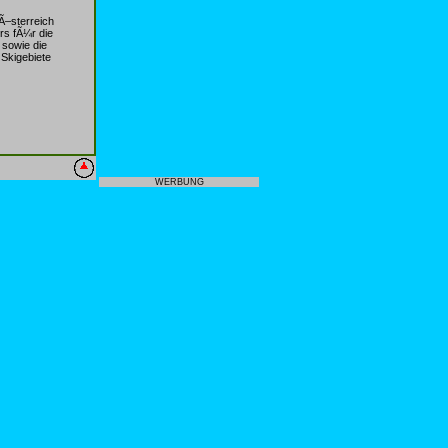
Ã–sterreich
rs fÃ¼r die
 sowie die
 Skigebiete
WERBUNG