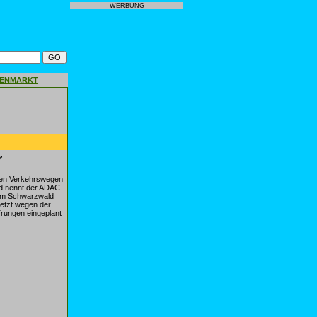
WERBUNG
GENMARKT
r
en Verkehrswegen
nd nennt der ADAC
vom Schwarzwald
etzt wegen der
¶rungen eingeplant