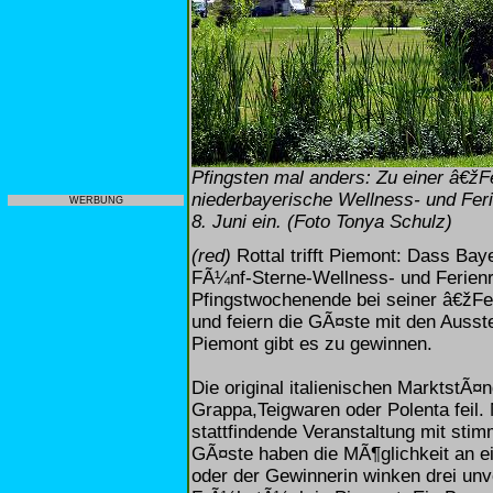
Pfingsten mal anders: Zu einer â€žF
niederbayerische Wellness- und Fer
WERBUNG
8. Juni ein. (Foto Tonya Schulz)
(red)
Rottal trifft Piemont: Dass Bay
FÃ¼nf-Sterne-Wellness- und Ferien
Pfingstwochenende bei seiner â€žFe
und feiern die GÃ¤ste mit den Ausst
Piemont gibt es zu gewinnen.
Die original italienischen MarktstÃ¤n
Grappa,Teigwaren oder Polenta feil.
stattfindende Veranstaltung mit sti
GÃ¤ste haben die MÃ¶glichkeit an 
oder der Gewinnerin winken drei un