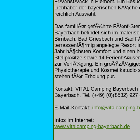
FrÃ¼hstÃ¼ck in Piemont. Ein Besuch
Liebhaber der bayerischen KÃ¼che 
reichlich Auswahl.
Das familiÃ¤r gefÃ¼hrte FÃ¼nf-Ster
Bayerbach befindet sich im maleris
Birnbach, Bad Griesbach und Bad F
terrassenfÃ¶rmig angelegte Resort 
Jahr hÃ¶chsten Komfort und einen h
StellplÃ¤tze sowie 14 FerienhÃ¤us
zur VerfÃ¼gung. Ein groÃŸzÃ¼giges
Physiotherapie und Kosmetikstudio
stehen fÃ¼r Erholung pur.
Kontakt: VITAL Camping Bayerbach 
Bayerbach, Tel. (+49) (0)(8532) 927 
E-Mail-Kontakt:
info@vitalcamping-
Infos im Internet:
www.vitalcamping-bayerbach.de