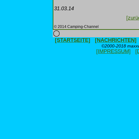
31.03.14
[zurü
© 2014 Camping-Channel
[STARTSEITE]
[NACHRICHTEN]
©2000-2018 maxxwe
[IMPRESSUM]
[