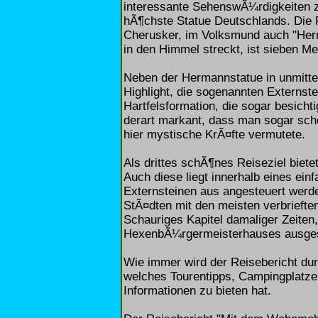
interessante SehenswÃ¼rdigkeiten zu
hÃ¶chste Statue Deutschlands. Die
Cherusker, im Volksmund auch "Herm
in den Himmel streckt, ist sieben Me
Neben der Hermannstatue in unmittel
Highlight, die sogenannten Externste
Hartfelsformation, die sogar besicht
derart markant, dass man sogar sc
hier mystische KrÃ¤fte vermutete.
Als drittes schÃ¶nes Reiseziel biet
Auch diese liegt innerhalb eines ei
Externsteinen aus angesteuert werd
StÃ¤dten mit den meisten verbrieft
Schauriges Kapitel damaliger Zeit
HexenbÃ¼rgermeisterhauses ausgest
Wie immer wird der Reisebericht dur
welches Tourentipps, Campingplatze
Informationen zu bieten hat.