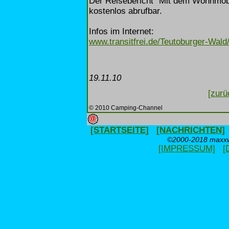
Der Reisebericht "Mit dem Wohnmobil 
kostenlos abrufbar.
Infos im Internet:
www.transitfrei.de/Teutoburger-Wa
19.11.10
[zurü
© 2010 Camping-Channel
[STARTSEITE]
[NACHRICHTEN]
©2000-2018 maxxwe
[IMPRESSUM]
[