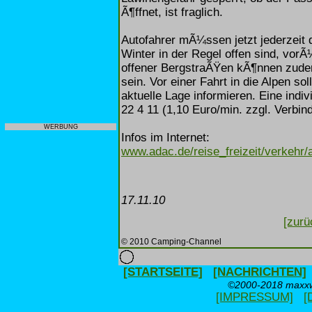
Ã¶ffnet, ist fraglich.
Autofahrer mÃ¼ssen jetzt jederzeit 
Winter in der Regel offen sind, vor
offener BergstraÃŸen kÃ¶nnen zude
sein. Vor einer Fahrt in die Alpen so
aktuelle Lage informieren. Eine ind
22 4 11 (1,10 Euro/min. zzgl. Verbi
WERBUNG
Infos im Internet:
www.adac.de/reise_freizeit/verkehr/
17.11.10
[zurü
© 2010 Camping-Channel
[STARTSEITE]
[NACHRICHTEN]
©2000-2018 maxxwe
[IMPRESSUM]
[