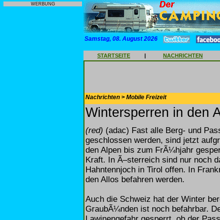
WERBUNG
Samstag, 08. August 2026
STARTSEITE
|
NACHRICHTEN
Nachrichten > Mobile Freizeit
Wintersperren in den 
(red)
(adac) Fast alle Berg- und Pass
geschlossen werden, sind jetzt aufg
den Alpen bis zum FrÃ¼hjahr gesperrt.
Kraft. In Ã–sterreich sind nur noch 
Hahntennjoch in Tirol offen. In Fran
den Allos befahren werden.
Auch die Schweiz hat der Winter bere
GraubÃ¼nden ist noch befahrbar. Der
Lawinengefahr gesperrt, ob der Pas