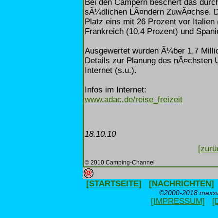
Bei den Campern beschert das durch
sÃ¼dlichen LÃ¤ndern ZuwÃ¤chse. De
Platz eins mit 26 Prozent vor Italien
Frankreich (10,4 Prozent) und Spani
Ausgewertet wurden Ã¼ber 1,7 Milli
Details zur Planung des nÃ¤chsten Ur
Internet (s.u.).
Infos im Internet:
www.adac.de/reise_freizeit
18.10.10
[zurü
© 2010 Camping-Channel
[STARTSEITE]
[NACHRICHTEN]
©2000-2018 maxxwe
[IMPRESSUM]
[