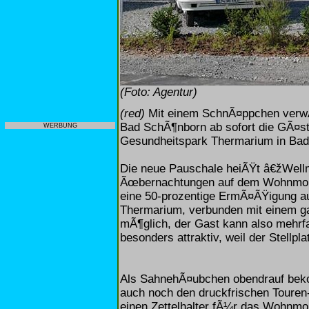
(Foto: Agentur)
(red)
Mit einem SchnÃ¤ppchen verwÃ
Bad SchÃ¶nborn ab sofort die GÃ¤s
WERBUNG
Gesundheitspark Thermarium in Ba
Die neue Pauschale heiÃŸt â€žWell
Ãœbernachtungen auf dem Wohnmobil
eine 50-prozentige ErmÃ¤ÃŸigung au
Thermarium, verbunden mit einem g
mÃ¶glich, der Gast kann also mehrf
besonders attraktiv, weil der Stellpl
Als SahnehÃ¤ubchen obendrauf bek
auch noch den druckfrischen Touren-
einen Zettelhalter fÃ¼r das Wohnmo