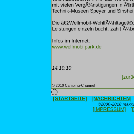
mit vielen VergÃ¼nstigungen in Ã¶rtl
Technik-Museen Speyer und Sinshe
Die â€žWellmobil-WohlfÃ¼hltageâ€œ
Leistungen einzeln bucht, zahlt Ã¼b
Infos im Internet:
www.wellmobilpark.de
14.10.10
[zurü
© 2010 Camping-Channel
[STARTSEITE]
[NACHRICHTEN]
©2000-2018 maxxwe
[IMPRESSUM]
[