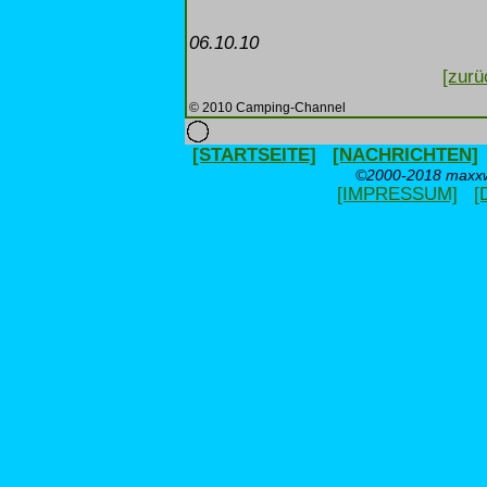
06.10.10
[zurü
© 2010 Camping-Channel
[STARTSEITE]
[NACHRICHTEN]
©2000-2018 maxxwe
[IMPRESSUM]
[