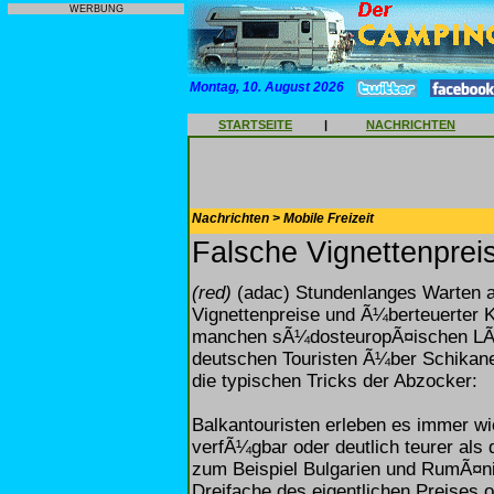
WERBUNG
Montag, 10. August 2026
STARTSEITE
|
NACHRICHTEN
Nachrichten > Mobile Freizeit
Falsche Vignettenprei
(red)
(adac) Stundenlanges Warten 
Vignettenpreise und Ã¼berteuerter Kr
manchen sÃ¼dosteuropÃ¤ischen LÃ¤
deutschen Touristen Ã¼ber Schikan
die typischen Tricks der Abzocker:
Balkantouristen erleben es immer wie
verfÃ¼gbar oder deutlich teurer als d
zum Beispiel Bulgarien und RumÃ¤n
Dreifache des eigentlichen Preises o