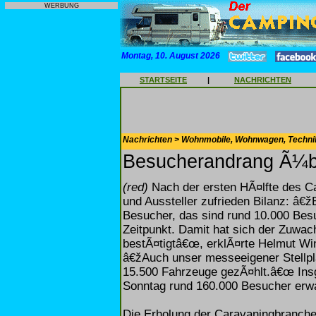
WERBUNG
Montag, 10. August 2026
STARTSEITE
|
NACHRICHTEN
Nachrichten > Wohnmobile, Wohnwagen, Techni
Besucherandrang Ã¼be
(red)
Nach der ersten HÃ¤lfte des C
und Aussteller zufrieden Bilanz: â€ž
Besucher, das sind rund 10.000 Besu
Zeitpunkt. Damit hat sich der Zuwa
bestÃ¤tigtâ€œ, erklÃ¤rte Helmut Wi
â€žAuch unser messeeigener Stellplat
15.500 Fahrzeuge gezÃ¤hlt.â€œ Ins
Sonntag rund 160.000 Besucher erwa
Die Erholung der Caravaningbranche