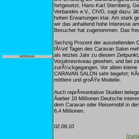
fortgesetzt. Hans-Karl Sternberg, G
Verbandes e.V., CIVD, sagt dazu: â
hohen Erwartungen klar. Am stark g
wir das anhaltend hohe Interesse am
Besucher hat zugenommen. Das fre
Sechzig Prozent der ausstellenden 
fÃ¼nf Tagen des Caravan Salon meh
als letztes Jahr zu diesem Zeitpunk
WERBUNG
Vorjahresniveau gesehen, und bei ze
zurÃ¼ckgegangen. Vor allem kleine 
CARAVAN SALON sehr begehrt; KÃ¤
mittlere und groÃŸe Modelle.
Auch reprÃ¤sentative Studien beleg
Ãœber 10 Millionen Deutsche intere
dem Caravan oder Reisemobil in den
6,4 Millionen.
02.09.10
[zurü