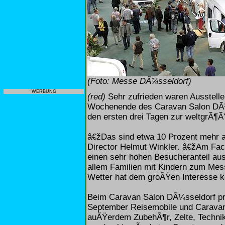
(Foto: Messe DÃ¼sseldorf)
WERBUNG
(red)
Sehr zufrieden waren Ausstell
Wochenende des Caravan Salon DÃ¼
den ersten drei Tagen zur weltgrÃ¶Ã
â€žDas sind etwa 10 Prozent mehr a
Director Helmut Winkler. â€žAm Fac
einen sehr hohen Besucheranteil a
allem Familien mit Kindern zum Mes
Wetter hat dem groÃŸen Interesse 
Beim Caravan Salon DÃ¼sseldorf prÃ
September Reisemobile und Caravan
auÃŸerdem ZubehÃ¶r, Zelte, Technik