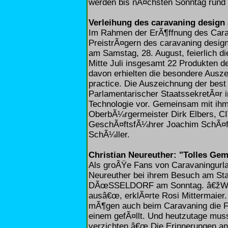
werden bis nÃ¤chsten Sonntag rund 
Verleihung des caravaning design
Im Rahmen der ErÃ¶ffnung des Car
PreistrÃ¤gern des caravaning design
am Samstag, 28. August, feierlich d
Mitte Juli insgesamt 22 Produkten d
davon erhielten die besondere Ausz
practice. Die Auszeichnung der best
Parlamentarischer StaatssekretÃ¤r 
Technologie vor. Gemeinsam mit ihm
OberbÃ¼rgermeister Dirk Elbers, C
GeschÃ¤ftsfÃ¼hrer Joachim SchÃ¤fe
SchÃ¼ller.
Christian Neureuther: "Tolles Ge
Als groÃŸe Fans von Caravaningurlau
Neureuther bei ihrem Besuch am 
DÃœSSELDORF am Sonntag. â€žWir h
ausâ€œ, erklÃ¤rte Rosi Mittermaier.
mÃ¶gen auch beim Caravaning die Fr
einem gefÃ¤llt. Und heutzutage mus
verzichten.â€œ Die Erinnerungen an