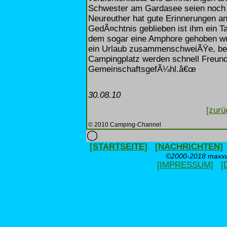
Schwester am Gardasee seien noch s
Neureuther hat gute Erinnerungen a
GedÃ¤chtnis geblieben ist ihm ein T
dem sogar eine Amphore gehoben wur
ein Urlaub zusammenschweiÃŸe, bet
Campingplatz werden schnell Freunds
GemeinschaftsgefÃ¼hl.â€œ
30.08.10
[zurü
© 2010 Camping-Channel
[STARTSEITE]
[NACHRICHTEN]
©2000-2018 maxxwe
[IMPRESSUM]
[