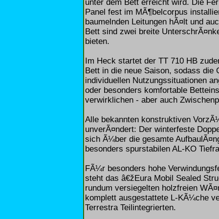
unter dem Bett erreicht wird. Die F
Panel fest im MÃ¶belcorpus installie
baumelnden Leitungen hÃ¤lt und auc
Bett sind zwei breite UnterschrÃ¤nk
bieten.
Im Heck startet der TT 710 HB zudem
Bett in die neue Saison, sodass die
individuellen Nutzungssituationen
oder besonders komfortable Betteins
verwirklichen - aber auch Zwischen
Alle bekannten konstruktiven VorzÃ
unverÃ¤ndert: Der winterfeste Dopp
sich Ã¼ber die gesamte AufbaulÃ¤ng
besonders spurstabilen AL-KO Tiefra
FÃ¼r besonders hohe Verwindungsfe
steht das â€žEura Mobil Sealed Str
rundum versiegelten holzfreien WÃ¤
komplett ausgestattete L-KÃ¼che ve
Terrestra Teilintegrierten.