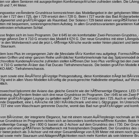
tten vor allem Senioren mit ausgeprÃ¤gten KomfortansprÃ¼chen zufrieden stellen. Die LÃ¤
69 und 7,44 Meter.
ungsweise verÃ¤nderte Grundrisse kennzeichnen das Modellangebot in der gehobenen Mitte
zt der t 727 den t 725, der t 729 ersetzt den t 728 G. Beim t 727 wurde das Bad Ã¼berarbeite
aufgewertet und groÃŸzÃ¼giger als Raumbad. Der Solano t 729 bietet einen vergrÃ¶ÃŸerten 
etten mit bequemem, seniorengerechtem Aufstieg. In allen Grundrissvarianten garantieren K
ettrosten erholsamen Schlaf.
se finden sich im Ixeo Programm. Der it 645 ist ein komfortabler Zwei-Personen-Grundriss, 
e glÃ¤nzt.Der it 710 G ersetzt das Modell it 674 G. Der neue Grundriss mit einer LÃ¤ngsba
in den Wohnbereich und die jetzt L-fÃ¶rmige KÃ¼che wurde weiter hinten platziert und biete
d Stauraum.
 dem Ixeo Plus im vergangenen Jahr die Messlatte fÃ¼r Komfort neu aufgelegt. FormschÃ¶n
alteten Griffen und einer ganzen Reihe unÃ¼blicher Komfortmerkmale hat das Spitzenmodell der 
hsvollste KundenwÃ¼nsche zufrieden stellen kÃ¶nnen.Der Ixeo Plus verfÃ¼gt bei den zwei
d it 710 G weiterhin Ã¼ber das Fiat Ducato Tiefrahmenchassis. Die beiden groÃŸen Modelle it
-KO AMC- Tiefrahmenchassis.
uraum sowie eine Ã¤uÃŸerst gÃ¼nstige Preisgestaltung, diese Kombination trÃ¤gt bei BÃ¼r
ig wird in allen Viseo-Modellen kÃ¼nftig die praxisgerechte Halbdinette eingebaut, auf Wunsc
tlich.
reswechsel bekommt der Aviano das gleiche Gesicht wie der hÃ¶herwertige Elegance. LED-Ta
sstattung. AuÃŸerdem finden sich drei neue Grundrisse im Programm. Der i 645 ist ein Zwei-
einer groÃŸzÃ¼gigen Lounge zu gefallen weiÃŸ. Der i 727 ersetzt den i 725. Auch er verfÃ
ende Doppelbett, eine L-KÃ¼che mit 160 l KÃ¼hlschrank und eine L-Sitzgruppe. Im Untersch
 i 727 eine vom Waschraum getrennte Dusche, womit das Bad nun groÃŸzÃ¼giger und komfort
von BÃ¼rstner, der integrierte Elegance, hat mit einem neuen AuÃŸendesign nochmals an We
ue Grundrisse im Programm richten sich an besonders komfortverwÃ¶hnte Kunden. Beide h
 vollwertige Garage. Der i 800 G basiert als 2-Achser auf dem Grundriss des i 730. Der Grund
uppe und einen grÃ¶ÃŸeren Schlafbereich mit freistehendem Doppelbett. Der Grundriss des i
r bietet jedoch als 3-Achser und mit einer GesamtlÃ¤nge von 8,99 Meter mit einem noch g
ad sowie mehr Stauraum und AblagemÃ¶glichkeiten noch mehr Komfort als sein kleinerer Bru