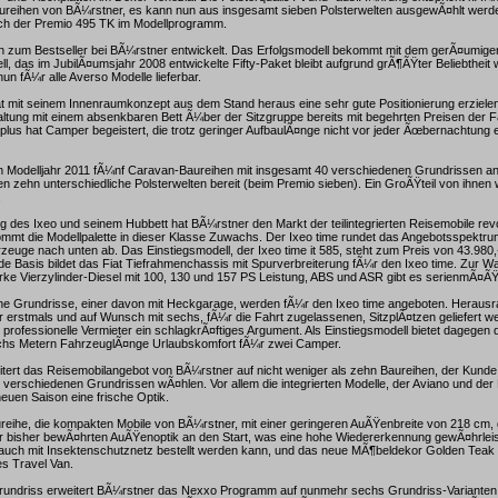
reihen von BÃ¼rstner, es kann nun aus insgesamt sieben Polsterwelten ausgewÃ¤hlt werde
ich der Premio 495 TK im Modellprogramm.
ch zum Bestseller bei BÃ¼rstner entwickelt. Das Erfolgsmodell bekommt mit dem gerÃ¤umig
l, das im JubilÃ¤umsjahr 2008 entwickelte Fifty-Paket bleibt aufgrund grÃ¶ÃŸter Beliebtheit 
un fÃ¼r alle Averso Modelle lieferbar.
t mit seinem Innenraumkonzept aus dem Stand heraus eine sehr gute Positionierung erziele
altung mit einem absenkbaren Bett Ã¼ber der Sitzgruppe bereits mit begehrten Preisen der 
plus hat Camper begeistert, die trotz geringer AufbaulÃ¤nge nicht vor jeder Ãœbernachtung e
im Modelljahr 2011 fÃ¼nf Caravan-Baureihen mit insgesamt 40 verschiedenen Grundrissen an
 zehn unterschiedliche Polsterwelten bereit (beim Premio sieben). Ein GroÃŸteil von ihnen 
.
g des Ixeo und seinem Hubbett hat BÃ¼rstner den Markt der teilintegrierten Reisemobile revol
mmt die Modellpalette in dieser Klasse Zuwachs. Der Ixeo time rundet das Angebotsspektru
hrzeuge nach unten ab. Das Einstiegsmodell, der Ixeo time it 585, steht zum Preis von 43.980
ide Basis bildet das Fiat Tiefrahmenchassis mit Spurverbreiterung fÃ¼r den Ixeo time. Zur Wa
arke Vierzylinder-Diesel mit 100, 130 und 157 PS Leistung, ABS und ASR gibt es serienmÃ¤ÃŸ
e Grundrisse, einer davon mit Heckgarage, werden fÃ¼r den Ixeo time angeboten. Herausra
der erstmals und auf Wunsch mit sechs, fÃ¼r die Fahrt zugelassenen, SitzplÃ¤tzen geliefert 
professionelle Vermieter ein schlagkrÃ¤ftiges Argument. Als Einstiegsmodell bietet dagegen d
echs Metern FahrzeuglÃ¤nge Urlaubskomfort fÃ¼r zwei Camper.
itert das Reisemobilangebot von BÃ¼rstner auf nicht weniger als zehn Baureihen, der Kund
8 verschiedenen Grundrissen wÃ¤hlen. Vor allem die integrierten Modelle, der Aviano und der
uen Saison eine frische Optik.
reihe, die kompakten Mobile von BÃ¼rstner, mit einer geringeren AuÃŸenbreite von 218 cm, 
er bisher bewÃ¤hrten AuÃŸenoptik an den Start, was eine hohe Wiedererkennung gewÃ¤hrleis
 auch mit Insektenschutznetz bestellt werden kann, und das neue MÃ¶beldekor Golden Tea
s Travel Van.
rundriss erweitert BÃ¼rstner das Nexxo Programm auf nunmehr sechs Grundriss-Varianten. 