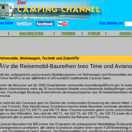
ust 2026
Das Wetter in:
|
NACHRICHTEN
|
TERMINE
|
FORUM
|
ANZEI
Wohnmobile, Wohnwagen, Technik und ZubehÃ¶r
Ã¼r die Reisemobil-Baureihen Ixeo Time und Avian
ellt das umfangreiche und erneuerte Modellprogramm von Wohnwagen und Reisemobilen eine
BÃ¼hne hierfÃ¼r ist der alljÃ¤hrlich in DÃ¼sseldorf stattfindende Caravan Salon.
Ã¶nnen die Besucher auf der 3500 Quadratmeter messenden AusstellungsflÃ¤che des im badi
itions-Unternehmens mehr als 55 verschiedene Modelle verschiedenster AufbaulÃ¤ngen und
hmen. Fachkundige Beratung Ã¼bernehmen die Ansprechpartner aus 30 Handelsbetrieben d
rsonal.
hr steht bei den Caravans ganz im Zeichen der umfassenden Erneuerung der oberen Mittel-
 und Trecento. Eine Vielzahl neuer Grundrisse machen beide Baureihen nochmals attraktiver
 die Versionen 510 TS, 540 TL und 540 TS. Beim Trecento kommen gleich sechs unterschied
gen zu den HÃ¤ndlern. Neu sind der 460 TL, der 510 TS, der 535 TL, der 535 TS sowie die 
sgesamt gibt es jeweils neun Grundriss-Varianten bei Belcanto und Trecento.
Caravan-Baureihen hat BÃ¼rstner das Programm mit umfangreicher Modellpflege Ã¼berarbeit
insteigerklasse positioniert, alle sieben Grundrisse erhalten einen neuen FuÃŸbodenbelag in
- und Tischplatten im Dekor Venezia. Die PolsterqualitÃ¤t und -ausfÃ¼hrung entspricht kÃ¼nft