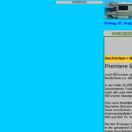
WERBUNG
Freitag, 07. Aug
STARTSEITE
Nachrichten > 
Premiere f
(red)
BÃ¼rstner st
ffentlichkeit vor. 
In der Halle 10 k
beheimateten Trad
unter die Lupe ne
BÃ¼rstner Standpe
Das neue Modellja
Baureihen Belcanto
Serie verstÃ¤rken
Innenraumaufteilun
560 und 650 TK. In
Bei den Ã¼brigen 
in der gehobenen E
sowie neue Arbeits