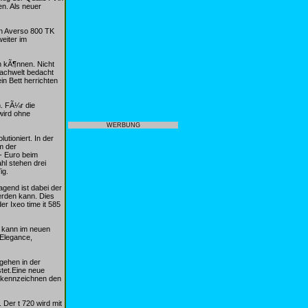
n. Als neuer
en Averso 800 TK
weiter im
n kÃ¶nnen. Nicht
Fachwelt bedacht
in Bett herrichten
. FÃ¼r die
wird ohne
WERBUNG
utioniert. In der
m der
,- Euro beim
hl stehen drei
ig.
gend ist dabei der
werden kann. Dies
er Ixeo time it 585
e kann im neuen
 Elegance,
gehen in der
tet.Eine neue
k kennzeichnen den
Der t 720 wird mit