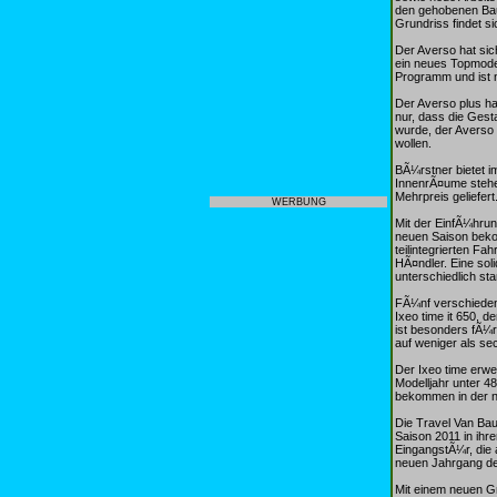
den gehobenen Bau
Grundriss findet s
Der Averso hat si
ein neues Topmodel
Programm und ist n
Der Averso plus ha
nur, dass die Gest
wurde, der Averso 
wollen.
BÃ¼rstner bietet 
InnenrÃ¤ume stehen
Mehrpreis geliefert
WERBUNG
Mit der EinfÃ¼hrun
neuen Saison beko
teilintegrierten Fa
HÃ¤ndler. Eine sol
unterschiedlich st
FÃ¼nf verschieden
Ixeo time it 650, 
ist besonders fÃ¼r 
auf weniger als s
Der Ixeo time erwe
Modelljahr unter 4
bekommen in der ne
Die Travel Van Bau
Saison 2011 in ihr
EingangstÃ¼r, die
neuen Jahrgang de
Mit einem neuen G