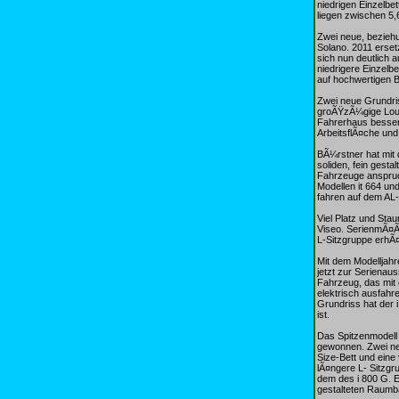
niedrigen Einzelbe
liegen zwischen 5,
Zwei neue, bezieh
Solano. 2011 erset
sich nun deutlich 
niedrigere Einzelb
auf hochwertigen B
Zwei neue Grundris
groÃŸzÃ¼gige Loung
Fahrerhaus besser 
ArbeitsflÃ¤che un
BÃ¼rstner hat mit
soliden, fein gest
Fahrzeuge anspruc
Modellen it 664 un
fahren auf dem AL
Viel Platz und Sta
Viseo. SerienmÃ¤ÃŸ
L-Sitzgruppe erhÃ¤l
Mit dem Modelljah
jetzt zur Serienau
Fahrzeug, das mit 
elektrisch ausfahr
Grundriss hat der
ist.
Das Spitzenmodell 
gewonnen. Zwei ne
Size-Bett und eine
lÃ¤ngere L- Sitzgr
dem des i 800 G. E
gestalteten Raumb