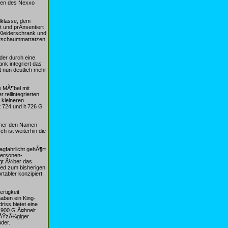
ngen des Nexxo
lklasse, dem
t und prÃ¤sentiert
Kleiderschrank und
altschaummatratzen
der durch eine
nk integriert das
t nun deutlich mehr
e MÃ¶bel mit
teilintegrierten
 kleineren
 724 und it 726 G
stner den Namen
h ist weiterhin die
gfahrlicht gehÃ¶rt
Personen-
¼gt Ã¼ber das
ied zum bisherigen
abler konzipiert
rtigkeit
aben ein King-
riss bietet eine
 900 G Ã¤hnelt
roÃŸzÃ¼giger
der.