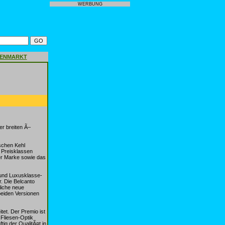
WERBUNG
GENMARKT
o
r breiten Ã–
schen Kehl
 Preisklassen
er Marke sowie das
 und Luxusklasse-
. Die Belcanto
liche neue
beiden Versionen
et. Der Premio ist
 Fliesen-Optik
ig der QualitÃ¤t in