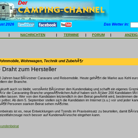
ust 2026
Das Wetter in:
|
NACHRICHTEN
|
TERMINE
|
FORUM
|
ANZEI
Wohnmobile, Wohnwagen, Technik und ZubehÃ¶r
e Draht zum Hersteller
 Jahren baut BÃ¼rstner Caravans und Reisemobile. Heute gehÃ¶rt die Marke aus Kehl eur
llern der Branche.
ukunft auch so bleibt, verstÃ¤rkt BÃ¼rstner den Kundendialog und schafft ein eigenes Grem
fÃ¼r die Caravaning-Branche ungewÃ¶hnlichen Aufruf haben sich Ã¼ber 200 Kandidaten fÃ
ellen lassen. Wer von den Kandidaten letztendlich in den Beirat gewÃ¤hlt wird, bestimmen di
selbst. Ab dem 5. September stellen sich die Kandidaten im Internet (s.u.) vor und jeder ka
wÃ¶lf Personen starken Beirat sehen mÃ¶chte.
beirats ist es, neue Entwicklungen und Trends im Praxiseinsatz zu beurteilen, damit BÃ¼rs
reizeitfahrzeuge noch besser auf KundenwÃ¼nsche eingehen kann.
kundenbeirat