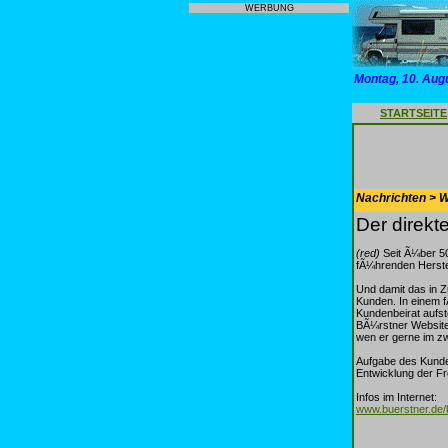
WERBUNG
Montag, 10. Aug
STARTSEITE
Nachrichten > 
Der direkt
(red)
Seit Ã¼ber 50
fÃ¼hrenden Herste
Und damit das in Z
Kunden. In einem 
Kundenbeirat aufst
BÃ¼rstner Website 
wen er gerne im z
Aufgabe des Kunden
Entwicklung der F
Infos im Internet:
www.buerstner.de/