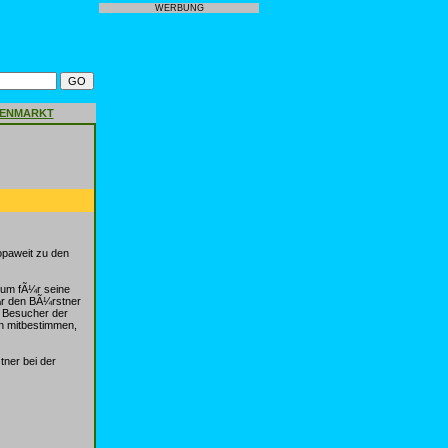
WERBUNG
GENMARKT
opaweit zu den
ium fÃ¼r seine
¼r den BÃ¼rstner
e Besucher der
nn mitbestimmen,
tner bei der