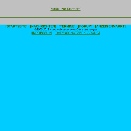
[zurück zur Startseite]
[STARTSEITE]
[NACHRICHTEN]
[TERMINE]
[FORUM]
[ANZEIGENMARKT]
©2000-2018 maxxweb.de Internet-Dienstleistungen
[IMPRESSUM]
[DATENSCHUTZERKLÄRUNG]