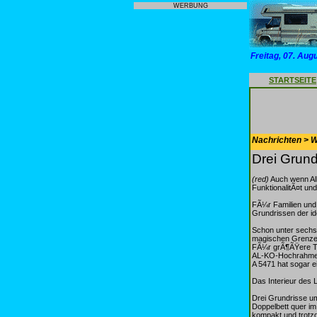
WERBUNG
Freitag, 07. Aug
STARTSEITE
Nachrichten > 
Drei Grund
(red)
Auch wenn Alk
FunktionalitÃ¤t un
FÃ¼r Familien und a
Grundrissen der id
Schon unter sechs 
magischen Grenze 
FÃ¼r grÃ¶ÃŸere Tra
AL-KO-Hochrahmenc
A 5471 hat sogar ei
Das Interieur des L
Drei Grundrisse um
Doppelbett quer i
kompakt und trotz