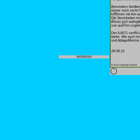
Besonders familien
immer noch recht h
kÃ¶nnen mit ihm auf
Die Stockbetten i
lÃ¤sst sich aufste
von auÃŸen zugÃ¤ng
Der A 6671 verfÃ¼
bietet. Wie auch i
und AblageflÃ¤che 
28.08.10
WERBUNG
© 2010 Camping-Channel