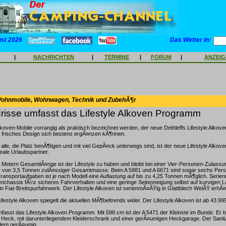
ust 2026
Das Wetter in:
|
NACHRICHTEN
|
TERMINE
|
FORUM
|
ANZEI
Wohnmobile, Wohnwagen, Technik und ZubehÃ¶r
risse umfasst das Lifestyle Alkoven Programm
oven-Mobile vorrangig als praktisch bezeichnet werden, der neue Dethleffs Lifestyle Alkove
d frisches Design sich bestens ergÃ¤nzen kÃ¶nnen.
lle, die Platz benÃ¶tigen und mit viel GepÃ¤ck unterwegs sind, ist der neue Lifestyle Alkoven
eale Urlaubspartner.
Metern GesamtlÃ¤nge ist der Lifestyle zu haben und bleibt bei einer Vier-Personen-Zulassu
von 3,5 Tonnen zulÃ¤ssiger Gesamtmasse. Beim A 5981 und A 6671 sind sogar sechs Pers
nsportaufgaben ist je nach Modell eine Auflastung auf bis zu 4,25 Tonnen mÃ¶glich. Serie
hassis fÃ¼r sicheres Fahrverhalten und eine geringe Seitenneigung selbst auf kurvigen 
n Fiat-Breitspurfahrwerk. Der Lifestyle Alkoven ist serienmÃ¤ÃŸig in Glattblech WeiÃŸ erhÃ¤lt
ifestyle Alkoven spiegelt die aktuellen MÃ¶beltrends wider. Der Lifestyle Alkoven ist ab 43.999
fasst das Lifestyle Alkoven Programm. Mit 598 cm ist der A 5471 der Kleinste im Bunde. Er be
m Heck, mit darunterliegendem Kleiderschrank und einer gerÃ¤umigen Heckgarage. Der Sanit
dem gerÃ¤umig.