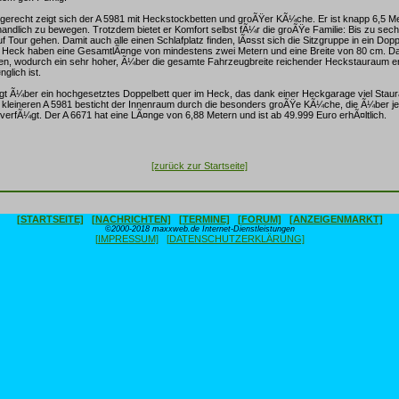
gerecht zeigt sich der A 5981 mit Heckstockbetten und groÃŸer KÃ¼che. Er ist knapp 6,5 Me
andlich zu bewegen. Trotzdem bietet er Komfort selbst fÃ¼r die groÃŸe Familie: Bis zu se
 Tour gehen. Damit auch alle einen Schlafplatz finden, lÃ¤sst sich die Sitzgruppe in ein Dop
m Heck haben eine GesamtlÃ¤nge von mindestens zwei Metern und eine Breite von 80 cm. Da
llen, wodurch ein sehr hoher, Ã¼ber die gesamte Fahrzeugbreite reichender Heckstauraum en
lich ist.
gt Ã¼ber ein hochgesetztes Doppelbett quer im Heck, das dank einer Heckgarage viel Stau
m kleineren A 5981 besticht der Innenraum durch die besonders groÃŸe KÃ¼che, die Ã¼ber j
verfÃ¼gt. Der A 6671 hat eine LÃ¤nge von 6,88 Metern und ist ab 49.999 Euro erhÃ¤ltlich.
[zurück zur Startseite]
[STARTSEITE]
[NACHRICHTEN]
[TERMINE]
[FORUM]
[ANZEIGENMARKT]
©2000-2018 maxxweb.de Internet-Dienstleistungen
[IMPRESSUM]
[DATENSCHUTZERKLÄRUNG]