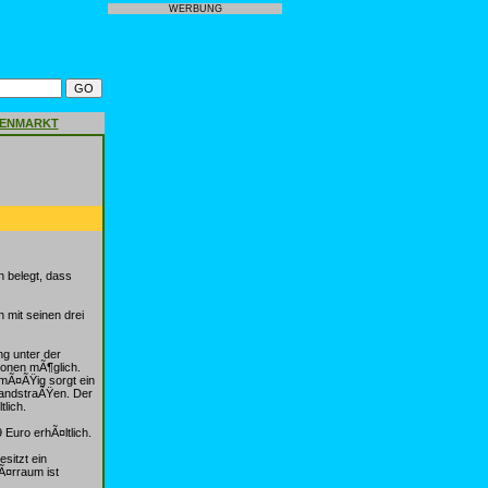
WERBUNG
GENMARKT
n belegt, dass
 mit seinen drei
ng unter der
onen mÃ¶glich.
nmÃ¤ÃŸig sorgt ein
LandstraÃŸen. Der
lich.
 Euro erhÃ¤ltlich.
sitzt ein
Ã¤rraum ist