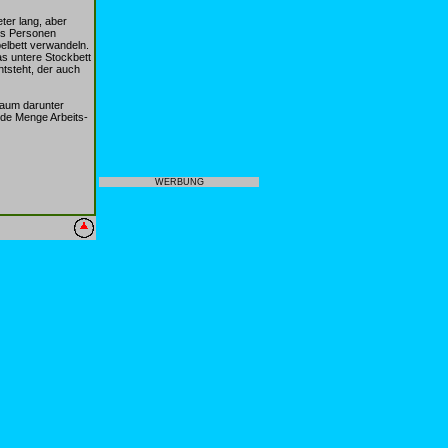
ter lang, aber
chs Personen
pelbett verwandeln.
s untere Stockbett
tsteht, der auch
raum darunter
ede Menge Arbeits-
WERBUNG