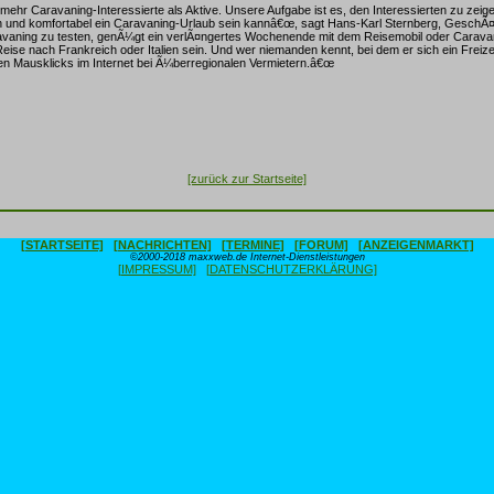
 mehr Caravaning-Interessierte als Aktive. Unsere Aufgabe ist es, den Interessierten zu zeig
 und komfortabel ein Caravaning-Urlaub sein kannâ€œ, sagt Hans-Karl Sternberg, GeschÃ¤
aning zu testen, genÃ¼gt ein verlÃ¤ngertes Wochenende mit dem Reisemobil oder Carava
Reise nach Frankreich oder Italien sein. Und wer niemanden kennt, bei dem er sich ein Freize
gen Mausklicks im Internet bei Ã¼berregionalen Vermietern.â€œ
[zurück zur Startseite]
[STARTSEITE]
[NACHRICHTEN]
[TERMINE]
[FORUM]
[ANZEIGENMARKT]
©2000-2018 maxxweb.de Internet-Dienstleistungen
[IMPRESSUM]
[DATENSCHUTZERKLÄRUNG]