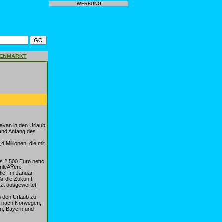
WERBUNG
GENMARKT
avan in den Urlaub
band Anfang des
Millionen, die mit
s 2.500 Euro netto
nieÃŸen.
die. Im Januar
r die Zukunft
tzt ausgewertet.
n den Urlaub zu
en nach Norwegen,
n, Bayern und