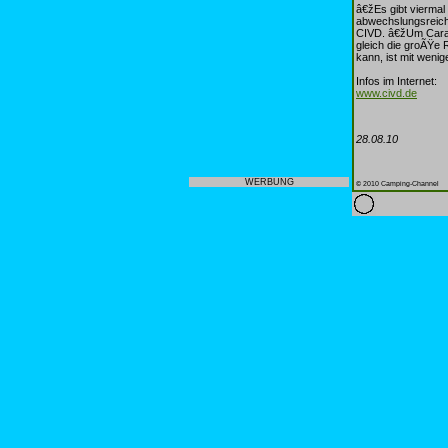
â€žEs gibt viermal
abwechslungsreich
CIVD. â€žUm Carav
gleich die groÃŸe 
kann, ist mit weni
Infos im Internet:
www.civd.de
28.08.10
WERBUNG
© 2010 Camping-Channel