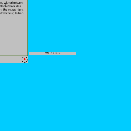
en, wie erholsam,
ftsfÃ¼hrer des
n. Es muss nicht
itfahrzeug leihen
WERBUNG