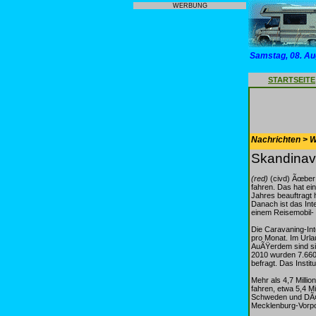
WERBUNG
Samstag, 08. Au
STARTSEITE
Nachrichten > 
Skandinav
(red)
(civd) Ãœber 
fahren. Das hat ei
Jahres beauftragt 
Danach ist das Int
einem Reisemobil- 
Die Caravaning-In
pro Monat. Im Ur
AuÃŸerdem sind sie
2010 wurden 7.660 
befragt. Das Insti
Mehr als 4,7 Milli
fahren, etwa 5,4 M
Schweden und DÃ¤n
Mecklenburg-Vorpo