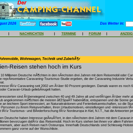
gust 2026
Das Wetter in:
|
NACHRICHTEN
|
TERMINE
|
FORUM
|
ANZEI
Wohnmobile, Wohnwagen, Technik und ZubehÃ¶r
ien-Reisen stehen hoch im Kurs
10 Millionen Deutsche mÃ¶chten in den nÃ¤chsten drei Jahren mit dem Reisemobil oder Car
ne reprÃ¤sentative Caravaning-Tourismus-Studie ergeben, die der Caravaning Industrie Ver
hat.
eresse fÃ¼r Caravaning seit 2002 um Ã¼ber 60 Prozent gestiegen. Damals waren es noch 6,4 
oder Caravan-Urlaub geliebÃ¤ugelt hatten.
teressierten sind Ã¼berwiegend zwischen 40 und 49 Jahre alt und verfÃ¼gen Ã¼ber mehr al
laub angekommen mÃ¶chten die meisten â€žSpaÃŸ habenâ€œ, entspannen und die Sonne ge
 an leichtem Sport interessiert, an Naturattraktionen und Ferienbekanntschaften, so die Stu
Personen zu ihrem Reiseverhalten, ihren Urlaubsmotiven,-einstellungen und -interessen fÃ¼
tut fÃ¼r Tourismus- und BÃ¤derforschung fÃ¼r Nordeuropa in Kiel, N.I.T., hat die Antworten je
onen Deutsche haben Interesse geÃ¤uÃŸert, in den nÃ¤chsten drei Jahren mit dem Caravan i
illionen bevorzugen dafÃ¼r das Reisemobil. Hoch im Kurs stehen bei ihnen vor allem Fahrt
emark, aber auch Reisen nach Osteuropa. Innerhalb Deutschlands sind Schleswig-Holstei
mmern ganz vorne auf der Wunschliste.