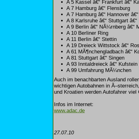
A 5 Kassel â€“ Frankfurt â€“ K
A 7 Hamburg â€“ Flensburg
A 7 Hamburg â€“ Hannover â€
A 8 Karlsruhe â€“ Stuttgart â
A 9 Berlin â€“ NÃ¼rnberg â€“
A 10 Berliner Ring
A 11 Berlin â€“ Stettin
A 19 Dreieck Wittstock â€“ Ro
A 61 MÃ¶nchengladbach â€“ Ko
A 81 Stuttgart â€“ Singen
A 93 Inntaldreieck â€“ Kufstein
A 99 Umfahrung MÃ¼nchen
Auch im benachbarten Ausland rollen
wichtigen Autobahnen in Ã–sterreich,
und Kroatien werden Autofahrer viel
Infos im Internet:
www.adac.de
27.07.10