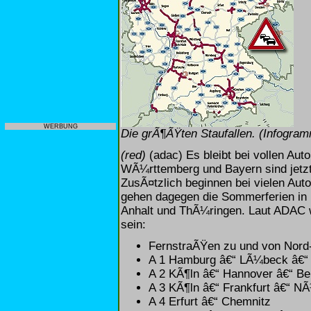
WERBUNG
Die grÃ¶ÃŸten Staufallen. (Infogra
(red)
(adac) Es bleibt bei vollen Au
WÃ¼rttemberg und Bayern sind jetzt
ZusÃ¤tzlich beginnen bei vielen Aut
gehen dagegen die Sommerferien in
Anhalt und ThÃ¼ringen. Laut ADAC w
sein:
FernstraÃŸen zu und von Nord
A 1 Hamburg â€“ LÃ¼beck â€“ 
A 2 KÃ¶ln â€“ Hannover â€“ Ber
A 3 KÃ¶ln â€“ Frankfurt â€“ N
A 4 Erfurt â€“ Chemnitz