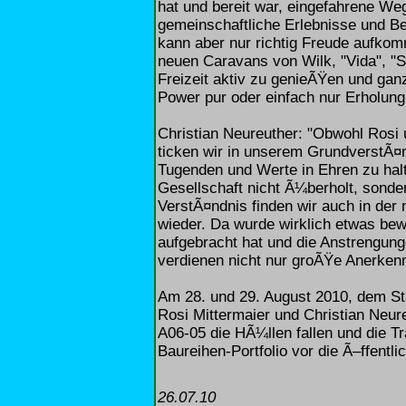
hat und bereit war, eingefahrene We
gemeinschaftliche Erlebnisse und Be
kann aber nur richtig Freude aufko
neuen Caravans von Wilk, "Vida", "S
Freizeit aktiv zu genieÃŸen und gan
Power pur oder einfach nur Erholung
Christian Neureuther: "Obwohl Rosi 
ticken wir in unserem GrundverstÃ¤
Tugenden und Werte in Ehren zu halt
Gesellschaft nicht Ã¼berholt, sonde
VerstÃ¤ndnis finden wir auch in der
wieder. Da wurde wirklich etwas be
aufgebracht hat und die Anstrengung
verdienen nicht nur groÃŸe Anerkenn
Am 28. und 29. August 2010, dem S
Rosi Mittermaier und Christian Neure
A06-05 die HÃ¼llen fallen und die T
Baureihen-Portfolio vor die Ã–ffentlich
26.07.10