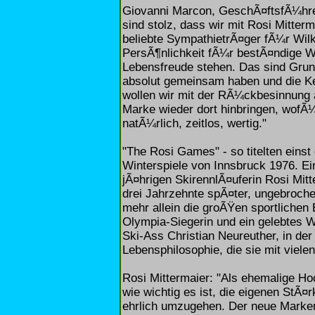
Giovanni Marcon, GeschÃ¤ftsfÃ¼hrer
sind stolz, dass wir mit Rosi Mitte
beliebte SympathietrÃ¤ger fÃ¼r Wilk
PersÃ¶nlichkeit fÃ¼r bestÃ¤ndige We
Lebensfreude stehen. Das sind Grund
absolut gemeinsam haben und die K
wollen wir mit der RÃ¼ckbesinnung a
Marke wieder dort hinbringen, wofÃ¼
natÃ¼rlich, zeitlos, wertig."
"The Rosi Games" - so titelten eins
Winterspiele von Innsbruck 1976. E
jÃ¤hrigen SkirennlÃ¤uferin Rosi Mitt
drei Jahrzehnte spÃ¤ter, ungebrochen
mehr allein die groÃŸen sportlichen
Olympia-Siegerin und ein gelebtes 
Ski-Ass Christian Neureuther, in der
Lebensphilosophie, die sie mit viele
Rosi Mittermaier: "Als ehemalige Ho
wie wichtig es ist, die eigenen St
ehrlich umzugehen. Der neue Markenau