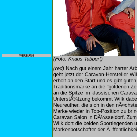
WERBUNG
(Foto: Knaus Tabbert)
(red)
Nach gut einem Jahr harter Ar
geht jetzt der Caravan-Hersteller W
erholt an den Start und es gibt gute
Traditionsmarke an die "goldenen Z
an die Spitze im klassischen Cara
UnterstÃ¼tzung bekommt Wilk dabei 
Neureuther, die sich in den nÃ¤chst
Marke wieder in Top-Position zu bri
Caravan Salon in DÃ¼sseldorf. Zum 
Wilk dort die beiden Sportlegenden 
Markenbotschafter der Ã–ffentlichkei