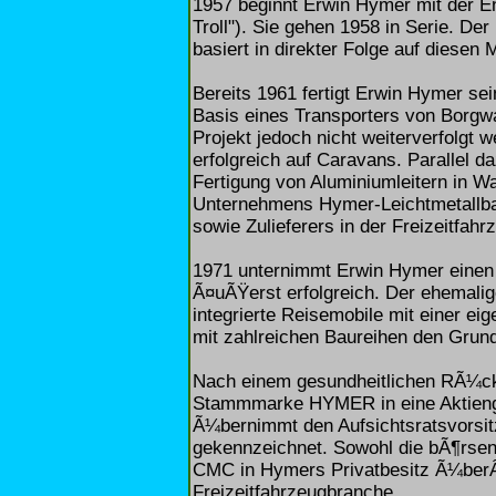
1957 beginnt Erwin Hymer mit der E
Troll"). Sie gehen 1958 in Serie. 
basiert in direkter Folge auf diesen 
Bereits 1961 fertigt Erwin Hymer se
Basis eines Transporters von Borgw
Projekt jedoch nicht weiterverfolgt 
erfolgreich auf Caravans. Parallel 
Fertigung von Aluminiumleitern in 
Unternehmens Hymer-Leichtmetallbau
sowie Zulieferers in der Freizeitfa
1971 unternimmt Erwin Hymer einen 
Ã¤uÃŸerst erfolgreich. Der ehemalig
integrierte Reisemobile mit einer ei
mit zahlreichen Baureihen den Gru
Nach einem gesundheitlichen RÃ¼ck
Stammmarke HYMER in eine Aktienges
Ã¼bernimmt den Aufsichtsratsvorsit
gekennzeichnet. Sowohl die bÃ¶rsen
CMC in Hymers Privatbesitz Ã¼ber
Freizeitfahrzeugbranche.