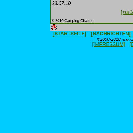
23.07.10
[zurü
© 2010 Camping-Channel
[STARTSEITE]
[NACHRICHTEN]
©2000-2018 maxxwe
[IMPRESSUM]
[