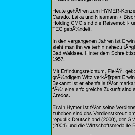
Heute gehÃ¶ren zum HYMER-Konzer
Carado, Laika und Niesmann + Bisch
Holding CMC sind die Reisemobil- u
TEC gebÃ¼ndelt.
In den vergangenen Jahren ist Erwi
sieht man ihn weiterhin nahezu tÃ¤g
Bad Waldsee. Hinter dem Schreibtis
1957.
Mit Erfindungsreichtum, FleiÃŸ, ge
grÃ¼ndigem Witz verkÃ¶rpert Erwin
Bekannt ist er ebenfalls fÃ¼r mark
fÃ¼r eine erfolgreiche Zukunft sind 
Credos.
Erwin Hymer ist fÃ¼r seine Verdien
zuheben sind das Verdienstkreuz a
republik Deutschland (2000), der 
(2004) und die Wirtschaftsmedaille