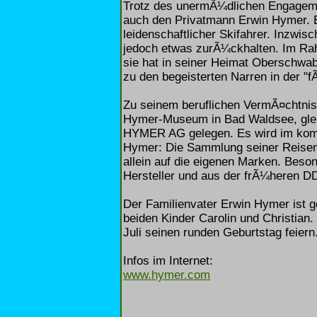
Trotz des unermÃ¼dlichen Engageme
auch den Privatmann Erwin Hymer. Er 
leidenschaftlicher Skifahrer. Inzwis
jedoch etwas zurÃ¼ckhalten. Im Ra
sie hat in seiner Heimat Oberschwa
zu den begeisterten Narren in der "f
Zu seinem beruflichen VermÃ¤chtnis
Hymer-Museum in Bad Waldsee, glei
HYMER AG gelegen. Es wird im komm
Hymer: Die Sammlung seiner Reisemo
allein auf die eigenen Marken. Beso
Hersteller und aus der frÃ¼heren D
Der Familienvater Erwin Hymer ist g
beiden Kinder Carolin und Christian
Juli seinen runden Geburtstag feiern
Infos im Internet:
www.hymer.com