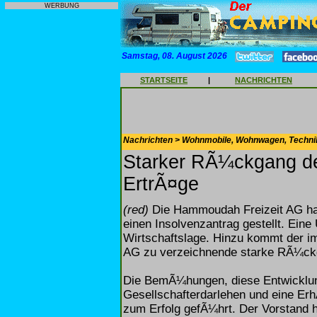
WERBUNG
Samstag, 08. August 2026
STARTSEITE
|
NACHRICHTEN
Nachrichten > Wohnmobile, Wohnwagen, Techni
Starker RÃ¼ckgang de
ErtrÃ¤ge
(red)
Die Hammoudah Freizeit AG hat
einen Insolvenzantrag gestellt. Eine
Wirtschaftslage. Hinzu kommt der 
AG zu verzeichnende starke RÃ¼ckg
Die BemÃ¼hungen, diese Entwicklun
Gesellschafterdarlehen und eine Erh
zum Erfolg gefÃ¼hrt. Der Vorstand h