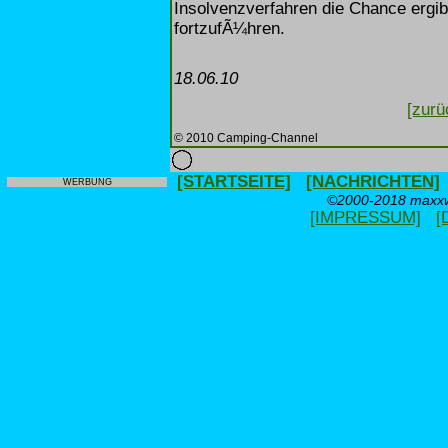
Insolvenzverfahren die Chance ergi
fortzufÃ¼hren.
18.06.10
[zurü
© 2010 Camping-Channel
[STARTSEITE]
[NACHRICHTEN]
WERBUNG
©2000-2018 maxxwe
[IMPRESSUM]
[