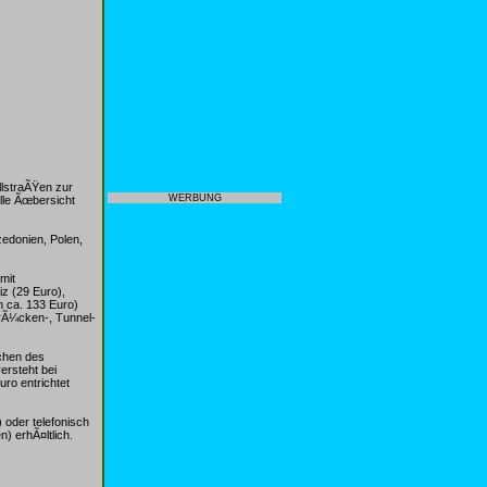
lstraÃŸen zur
WERBUNG
lle Ãœbersicht
zedonien, Polen,
mit
iz (29 Euro),
 ca. 133 Euro)
BrÃ¼cken-, Tunnel-
achen des
ersteht bei
ro entrichtet
 oder telefonisch
) erhÃ¤ltlich.