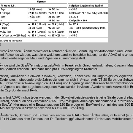
)
europÃ¤ischen LÃ¤ndern wird der Autofahrer fÃ¼r die Benutzung der Autobahnen und Schnel
mit Reisende wissen, was sie in welchem Land zu bezahlen haben, hat der ADAC eine aktue
 streckenbezogener Maut und Vignetten zusammengestellt.
¤nge wird die StraÃŸennutzungsgebÃ¼hr in Frankreich, Griechenland, Italien, Kroatien, Ma
und Spanien erhoben. Hier zahlt man pro zurÃ¼ckgelegten Kilometer.
erreich, RumÃ¤nien, Schweiz, Slowakei, Slowenien, Tschechien und Ungarn gibt es Vignetten 
Zeitfenster. Insbesondere die Jahresvignette hat sich in Ã–sterreich (76,20 Euro), der Schwe
ch Kurswechselschwankungen ca. 47 Euro) und Ungarn (je nach Kurswechselschwankungen
der Vignette und der streckenbezogenen Maut werden in vielen LÃ¤ndern noch zusÃ¤tzlich 
te City-Sondermaut fÃ¤llig.
nn laut ADAC richtig teuer werden. In der Slowakei beispielsweise ist eine Strafe vom dreif
¼blich, doch auch das Zehnfache (365 Euro) mÃ¶glich. Auch das Nachbarland Ã–sterreich v
en SpaÃŸ. Hier muss eine Ersatzmaut von 120 Euro oder ein BuÃŸgeld von mindestens 300 Eu
Mautvergehen in Slowenien werden bis zu 800 Euro fÃ¤llig.
 Ã–sterreich, Schweiz und Tschechien sind in den ADAC-GeschÃ¤ftsstellen, im Internet (s.u.)
12 (14 Cent aus dem Festnetz der Dt. Telekom, ggf. abweichende Preise aus Mobilfunknetzen
e