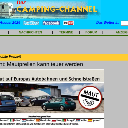
 August 2026
Das Wetter in:
|
NACHRICHTEN
|
TERMINE
|
FORUM
|
ANZEI
bile Freizeit
t: Mautprellen kann teuer werden