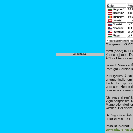
(Infogramm: ADAC
(red)
(adac) In 17 
WERBUNG
Kasse gebeten. Da
Ã¼ber LÃ¤nder mit
Je nach StreckenlÃ
Portugal, Serbien 
In Bulgarien, Ã–st
unterschiedlichem 
Tschechien (je na
verteuert. Neben 
oder eine sogenann
"Schwarzfahren" ka
Vignettenpreises Ã
Mautprellern kein
werden. Bei einem 
Die Vignetten fÃ¼r
unter 01805-10 11 
Infos im Internet:
www.adac-shop.d