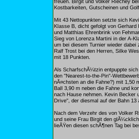
freuen. Birgit und Volker Riechey b
Kostbarkeiten, Gutscheinen und Golf
Mit 43 Nettopunkten setzte sich Ke
Klasse B, dicht gefolgt von Gerhar
und Matthias Ehrenbrink von Fehmar
Sieg von Lorenza Martini in der A-Kl
um bei diesem Turnier wieder dabei 
Ralf Trost bei den Herren, Silke 
mit 18 Punkten.
Als ScharfschÃ¼tzin entpuppte sich
den "Nearest-to-the-Pin"-Wettbewer
nÃ¤chsten an die Fahne?) mit 1,50 
Ball 3,90 m neben die Fahne und kon
nach Hause nehmen. Kevin Becker 
Drive", der diesmal auf der Bahn 13
Nach dem Verzehr des von Volker Ri
und seine Frau Birgit den glÃ¼cklic
lieÃŸen diesen schÃ¶nen Tag bei be