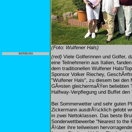
(Foto: Wulfener Hals)
WERBUNG
(red)
Viele Golferinnen und Golfer, 
eine Teilnehmerin aus Italien, fande
dem traditionellen Wulfener Hals/To
Sponsor Volker Riechey, GeschÃ¤ft
"Wulfener Hals", zu diesem bei den 
GÃ¤sten gleichermaÃŸen beliebten T
Halfway-Verpflegung und Buffet den
Bei Sommerwetter und sehr guten Pl
Zickermann ausdrÃ¼cklich gelobt wu
in zwei Nettoklassen. Das beste Bru
Sonderwettbewerbe "Nearest to the P
Ã¼ber ihre teilweisen hervorragend