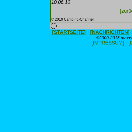
10.06.10
[zurü
© 2010 Camping-Channel
[STARTSEITE]
[NACHRICHTEN]
©2000-2018 maxxwe
[IMPRESSUM]
[