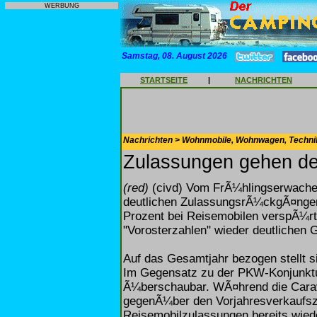
WERBUNG
Samstag, 08. August 2026
STARTSEITE
|
NACHRICHTEN
Nachrichten > Wohnmobile, Wohnwagen, Techni
Zulassungen gehen de
(red)
(civd) Vom FrÃ¼hlingserwachen
deutlichen ZulassungsrÃ¼ckgÃ¤ngen
Prozent bei Reisemobilen verspÃ¼rt
"Vorosterzahlen" wieder deutlichen 
Auf das Gesamtjahr bezogen stellt sic
Im Gegensatz zu der PKW-Konjunkt
Ã¼berschaubar. WÃ¤hrend die Carav
gegenÃ¼ber den Vorjahresverkaufsza
Reisemobilzulassungen bereits wiede