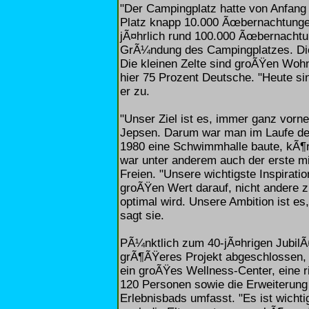
"Der Campingplatz hatte von Anfang
Platz knapp 10.000 Ãœbernachtungen
jÃ¤hrlich rund 100.000 Ãœbernachtu
GrÃ¼ndung des Campingplatzes. Die 
Die kleinen Zelte sind groÃŸen Woh
hier 75 Prozent Deutsche. "Heute s
er zu.
"Unser Ziel ist es, immer ganz vorne
Jepsen. Darum war man im Laufe der
1980 eine Schwimmhalle baute, kÃ¶n
war unter anderem auch der erste m
Freien. "Unsere wichtigste Inspirati
groÃŸen Wert darauf, nicht andere z
optimal wird. Unsere Ambition ist es
sagt sie.
PÃ¼nktlich zum 40-jÃ¤hrigen JubilÃ
grÃ¶ÃŸeres Projekt abgeschlossen, 
ein groÃŸes Wellness-Center, eine r
120 Personen sowie die Erweiterung
Erlebnisbads umfasst. "Es ist wichti