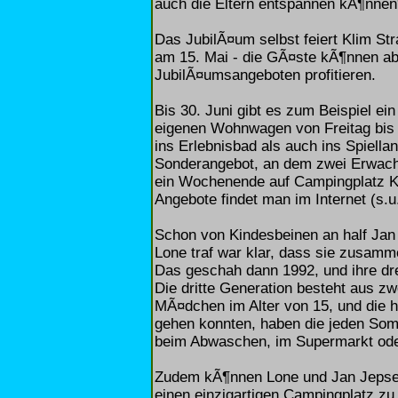
auch die Eltern entspannen kÃ¶nnen
Das JubilÃ¤um selbst feiert Klim S
am 15. Mai - die GÃ¤ste kÃ¶nnen ab
JubilÃ¤umsangeboten profitieren.
Bis 30. Juni gibt es zum Beispiel e
eigenen Wohnwagen von Freitag bis S
ins Erlebnisbad als auch ins Spiellan
Sonderangebot, an dem zwei Erwach
ein Wochenende auf Campingplatz K
Angebote findet man im Internet (s.u.
Schon von Kindesbeinen an half Jan
Lone traf war klar, dass sie zusa
Das geschah dann 1992, und ihre dr
Die dritte Generation besteht aus z
MÃ¤dchen im Alter von 15, und die 
gehen konnten, haben die jeden Som
beim Abwaschen, im Supermarkt ode
Zudem kÃ¶nnen Lone und Jan Jepsen
einen einzigartigen Campingplatz zu 