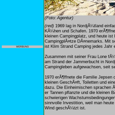
(Foto: Agentur)
(red)
1969 lag in NordjÃ¼tland einfac
KÃ¼hen und Schafen. 1970 erÃ¶ffnete
kleinen Campingplatz, und heute ist
CampingplÃ¤tze DÃ¤nemarks. Mit se
ist Klim Strand Camping jedes Jahr 
WERBUNG
Zusammen mit seiner Frau Lone fÃ¼h
am Strand der Jammerbucht in Nordj
Campingleben aufgewachsen, seit sei
1970 erÃ¶ffnete die Familie Jepsen
kleinen GeschÃ¤ft, Toiletten und e
dazu. Die Einheimischen sprachen 
er Tannen pflanzte und die kleinen 
schwierigen Wachstumsbedingungen
sinnvolle Investition, weil man heut
Wind geschÃ¼tzt ist.