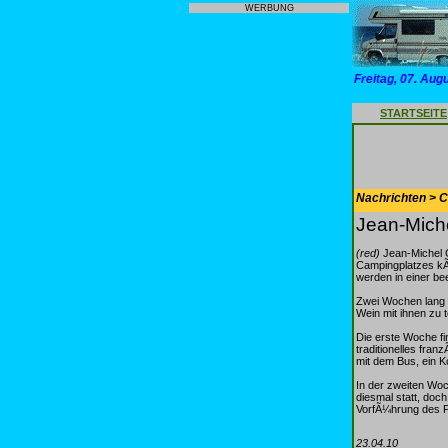
WERBUNG
Freitag, 07. Aug
STARTSEITE
Nachrichten > 
Jean-Miche
(red)
Jean-Michel G
Campingplatzes kÃ
werden in einer be
Zwei Wochen lang 
Wein mit ihnen zu t
Die erste Woche fi
traditionelles fra
mit dem Bus, ein K
In der zweiten Woc
diesmal statt, doc
VorfÃ¼hrung des P
23.04.10