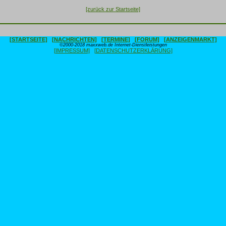
[zurück zur Startseite]
[STARTSEITE]
[NACHRICHTEN]
[TERMINE]
[FORUM]
[ANZEIGENMARKT]
©2000-2018 maxxweb.de Internet-Dienstleistungen
[IMPRESSUM]
[DATENSCHUTZERKLÄRUNG]