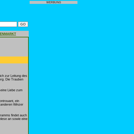
WERBUNG
GENMARKT
ch zur Leitung des
rg. Die Trauben
seine Liebe zum
ntrouant, ein
m anderen Winzer
gramms findet auch
nlese an sowie eine