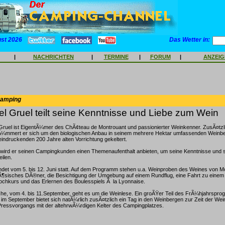
ust 2026
Das Wetter in:
|
NACHRICHTEN
|
TERMINE
|
FORUM
|
ANZEI
Camping
l Gruel teilt seine Kenntnisse und Liebe zum Wein
ruel ist EigentÃ¼mer des ChÃ¢teau de Montrouant und passionierter Weinkenner. ZusÃ¤tzli
¼mmert er sich um den biologischen Anbau in seinem mehrere Hektar umfassenden Weinbe
eindruckenden 200 Jahre alten Vorrichtung gekeltert.
wird er seinen Campingkunden einen Themenaufenthalt anbieten, um seine Kenntnisse und 
eilen.
ndet vom 5. bis 12. Juni statt. Auf dem Programm stehen u.a. Weinproben des Weines von Mo
nzÃ¶sisches DÃ®ner, die Besichtigung der Umgebung auf einem Rundflug, eine Fahrt zu eine
ochkurs und das Erlernen des Boulesspiels Ã la Lyonnaise.
he, vom 4. bis 11.September, geht es um die Weinlese. Ein groÃŸer Teil des FrÃ¼hjahrspro
h im September bietet sich natÃ¼rlich zusÃ¤tzlich ein Tag in den Weinbergen zur Zeit der Wei
ressvorgangs mit der altehrwÃ¼rdigen Kelter des Campingplatzes.