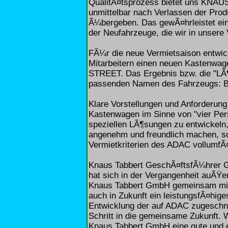
QualitÃ¤tsprozess bietet uns KNAUS 
unmittelbar nach Verlassen der Prod
Ã¼bergeben. Das gewÃ¤hrleistet ein
der Neufahrzeuge, die wir in unsere
FÃ¼r die neue Vermietsaison entwi
Mitarbeitern einen neuen Kastenwa
STREET. Das Ergebnis bzw. die "LÃ¶
passenden Namen des Fahrzeugs: 
Klare Vorstellungen und Anforderung
Kastenwagen im Sinne von "vier Pers
speziellen LÃ¶sungen zu entwickeln
angenehm und freundlich machen, so
Vermietkriterien des ADAC vollumfÃ¤
Knaus Tabbert GeschÃ¤ftsfÃ¼hrer G
hat sich in der Vergangenheit auÃŸero
Knaus Tabbert GmbH gemeinsam mit
auch in Zukunft ein leistungsfÃ¤hige
Entwicklung der auf ADAC zugeschni
Schritt in die gemeinsame Zukunft. W
Knaus Tabbert GmbH eine gute und e