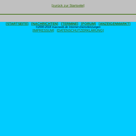
[zurück zur Startseite]
[STARTSEITE]
[NACHRICHTEN]
[TERMINE]
[FORUM]
[ANZEIGENMARKT]
©2000-2018 maxxweb.de Internet-Dienstleistungen
[IMPRESSUM]
[DATENSCHUTZERKLÄRUNG]