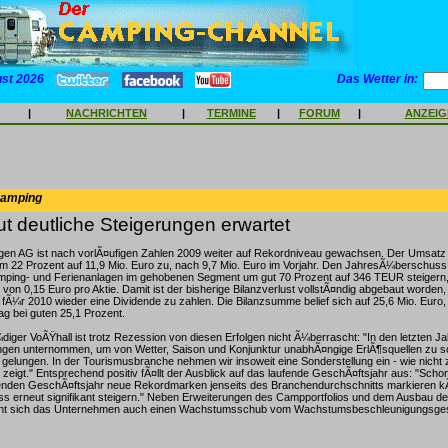
ust 2026
Das Wetter in:
|
NACHRICHTEN
|
TERMINE
|
FORUM
|
ANZEI
Camping
t deutliche Steigerungen erwartet
n AG ist nach vorlÃ¤ufigen Zahlen 2009 weiter auf Rekordniveau gewachsen. Der Umsatz 
m 22 Prozent auf 11,9 Mio. Euro zu, nach 9,7 Mio. Euro im Vorjahr. Den JahresÃ¼berschuss 
amping- und Ferienanlagen im gehobenen Segment um gut 70 Prozent auf 346 TEUR steigern, 
von 0,15 Euro pro Aktie. Damit ist der bisherige Bilanzverlust vollstÃ¤ndig abgebaut worden
fÃ¼r 2010 wieder eine Dividende zu zahlen. Die Bilanzsumme belief sich auf 25,6 Mio. Euro,
ag bei guten 25,1 Prozent.
diger VoÃŸhall ist trotz Rezession von diesen Erfolgen nicht Ã¼berrascht: "In den letzten J
gen unternommen, um von Wetter, Saison und Konjunktur unabhÃ¤ngige ErlÃ¶squellen zu sch
gelungen. In der Tourismusbranche nehmen wir insoweit eine Sonderstellung ein - wie nicht 
zeigt." Entsprechend positiv fÃ¤llt der Ausblick auf das laufende GeschÃ¤ftsjahr aus: "Schon
fenden GeschÃ¤ftsjahr neue Rekordmarken jenseits des Branchendurchschnitts markieren 
 erneut signifikant steigern." Neben Erweiterungen des Campportfolios und dem Ausbau d
icht sich das Unternehmen auch einen Wachstumsschub vom Wachstumsbeschleunigungsge