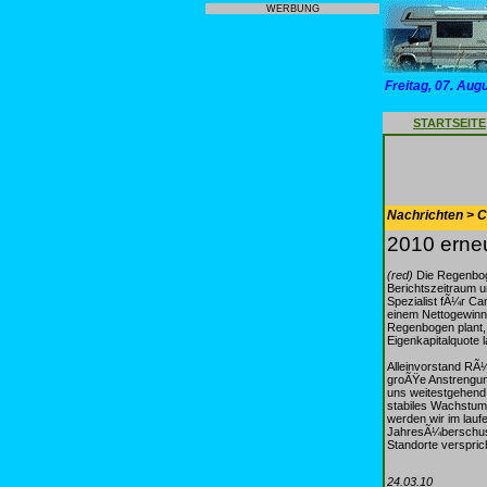
WERBUNG
Freitag, 07. Aug
STARTSEITE
Nachrichten > 
2010 erneu
(red)
Die Regenboge
Berichtszeitraum u
Spezialist fÃ¼r C
einem Nettogewinn 
Regenbogen plant, 
Eigenkapitalquote l
Alleinvorstand RÃ¼
groÃŸe Anstrengun
uns weitestgehend 
stabiles Wachstum 
werden wir im lau
JahresÃ¼berschuss
Standorte verspr
24.03.10