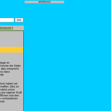
WERBUNG
GENMARKT
legte im
konnte der Kieler
dies entspricht
, so dass
 die
ahren haben wir
affen. Dies ist
zuletzt unser
 aus eigener Kraft
kÃ¶nnen und den
er vorhandenen
setz.