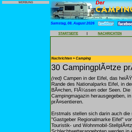
WERBUNG
Samstag, 08. August 2026
STARTSEITE
|
NACHRICHTEN
Nachrichten > Camping
30 CampingplÃ¤tze pr
(red)
Campen in der Eifel, das heiÃ
Rande des Nationalparks Eifel, in d
BÃ¤chen, FlÃ¼ssen oder Seen. Die E
Campingmagazin herausgegeben, in
prÃ¤sentieren.
Erstmals stellen sich darin auch d
"Gastgeber Regionalmarke Eifel" vor.
Touristik- und Wohnmobil-StellplÃ¤t
Schlechtwetterangeboten werden in ei