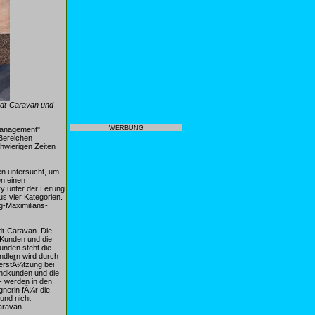
endt-Caravan und
WERBUNG
management"
 Bereichen
wierigen Zeiten
en untersucht, um
n einen
y unter der Leitung
s vier Kategorien.
g-Maximilians-
dt-Caravan. Die
 Kunden und die
unden steht die
ndlern wird durch
terstÃ¼tzung bei
Endkunden und die
- werden in den
nerin fÃ¼r die
und nicht
aravan-