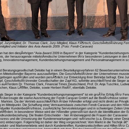
apf, Jurymitglied, Dr. Thomas Clark, Jury-Mitglied, Klaus FÃ¶rtsch, GeschÃ¤ftsfÃ¼hrung F
ymitglied und Initiator des Axia Awards 2009. (Foto: Fendt-Caravan)
n hat den diesjÃ¤hrigen "Axia-Award 2009 in Bayern" in der Kategorie "Kundenbeziehungs
reis, der herausragende mittelstÃ¤ndische Unternehmen fÃ¼r besonderen Leistungen in den
rung, Innovationsmanagement, Kundenbeziehungsmanagement und Personalmanagement in sch
d Beratungsgesellschaft Deloitte hat in einem Beurteilungsverfahren 62 Bewerberunternehm
ten MittelstÃ¤ndler Bayerns auszuwÃ¤hlen. Die GeschÃ¤ftsfÃ¼hrer der Unternehmen musste
ebogen ausfÃ¼llen und wurden persÃ¶nlich zur Entwicklung ihrer Betriebe befragt. Eine Jur
pf, GeschÃ¤ftsfÃ¼hrender Gesellschafter der Zapf KG, wÃ¤hlte anschlieÃŸend die Sieger au
 auÃŸerdem Dr. Thomas Clark, Financial Times Deutschland, Prof. Dr. Anja Tuschke, Ludwi
en, Klaus LÃ¶ffler, Deloitte, sowie Herbert ReiÃŸ, ebenfalls Deloitte.
als Sieger in der Kategorie "Kundenbeziehungsmanagement" ist ein groÃŸer Erfolg fÃ¼r Fen
Ã¼berzeugte die starke Ausrichtung der Fendt-Caravan GmbH auf die BedÃ¼rfnisse seiner
Marktes. Da der Vertrieb ausschlieÃŸlich Ã¼ber HÃ¤ndler erfolgt und nicht direkt an Privatk
 im Mittelpunkt. Die Schaffung einer Vertrauensbasis zwischen Fendt-Caravan und den HÃ¤
ividueller KundenbedÃ¼rfnisse, zusÃ¤tzliche Serviceleistungen und in schwierigen Zeiten Un
efÃ¶rdert. In besonderer Weise wird der HÃ¤ndler unterstÃ¼tzt durch die Identifikation der 
ndkundenbeziehung. Die finalen Entscheider - hier Ã¼berwiegend die Frauen der Caravaner 
ozess und die Umsetzung der Kundenerwartungen und ‑wÃ¼nsche (u.a. Einsatz einer Desig
) einbezogen. Folgerichtig ist daher der Weg vorgezeichnet: Vom Markt in die Technik â€“ 
dukt- und Markenerlebnis wird durch Kundentreffen, Kundenzeitschriften und Hilfen fÃ¼r C
altig gestaltet und intensiviert, letztendlich mit dem Ziel der UnterstÃ¼tzung der HÃ¤ndler.