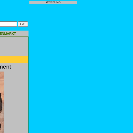
WERBUNG
GENMARKT
ment