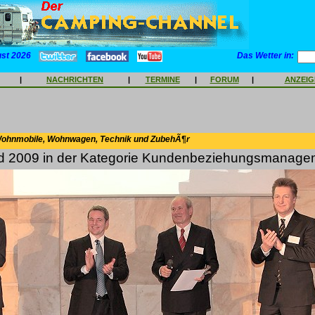
ust 2026
Das Wetter in:
|
NACHRICHTEN
|
TERMINE
|
FORUM
|
ANZEI
Wohnmobile, Wohnwagen, Technik und ZubehÃ¶r
d 2009 in der Kategorie Kundenbeziehungsmanage