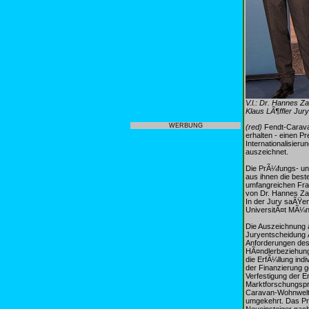
V.l.: Dr. Hannes Z
Klaus LÃ¶ffler Jur
WERBUNG
(red)
Fendt-Carava
erhalten - einen P
Internationalisie
auszeichnet.
Die PrÃ¼fungs- un
aus ihnen die bes
umfangreichen Frag
von Dr. Hannes Za
In der Jury saÃŸen
UniversitÃ¤t MÃ¼nch
Die Auszeichnung 
Juryentscheidung 
Anforderungen des 
HÃ¤ndlerbeziehung
die ErfÃ¼llung ind
der Finanzierung g
Verfestigung der E
Marktforschungspr
Caravan-Wohnwelten
umgekehrt. Das Pro
Neueinsteiger nachh