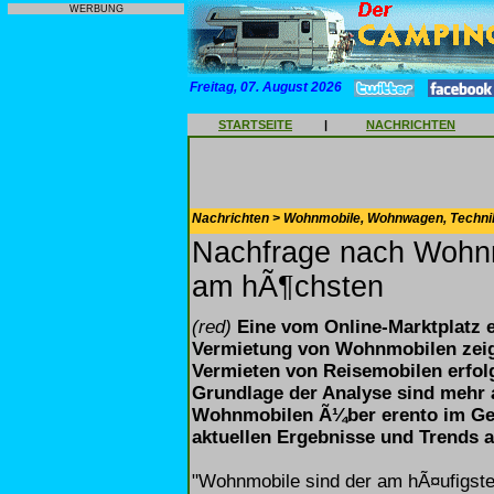
WERBUNG
Freitag, 07. August 2026
STARTSEITE
|
NACHRICHTEN
Nachrichten > Wohnmobile, Wohnwagen, Techni
Nachfrage nach Wohnm
am hÃ¶chsten
(red)
Eine vom Online-Marktplatz 
Vermietung von Wohnmobilen zeig
Vermieten von Reisemobilen erfolg
Grundlage der Analyse sind mehr a
Wohnmobilen Ã¼ber erento im Ges
aktuellen Ergebnisse und Trends a
"Wohnmobile sind der am hÃ¤ufigste