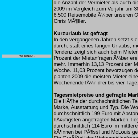
die Anzahl der Vermieter als auch 
2009 im Vergleich zum Vorjahr um 38
6.500 Reisemobile Ã¼ber unseren On
Chris MÃ¶ller.
Kurzurlaub ist gefragt
In den vergangenen Jahren setzt sic
durch, statt eines langen Urlaubs, 
Tendenz zeigt sich auch beim Miete
WERBUNG
Prozent der Mietanfragen Ã¼ber ere
mehr. Immerhin 13,13 Prozent der Mi
Woche. 11,03 Prozent bevorzugen de
planten 2009 die meisten Mieter ein
Wochenende fÃ¼r drei bis vier Tage
Tagesmietpreise und gefragte Mar
Die HÃ¶he der durchschnittlichen Tag
Marke, Ausstattung und Typ. Die Wo
durchschnittlich 199 Euro mit Absta
hÃ¤ufigsten angefragten Marken, lie
durchschnittlich 114 Euro im mittle
kÃ¶nnen bei PÃ¶ssl und McLouis gem