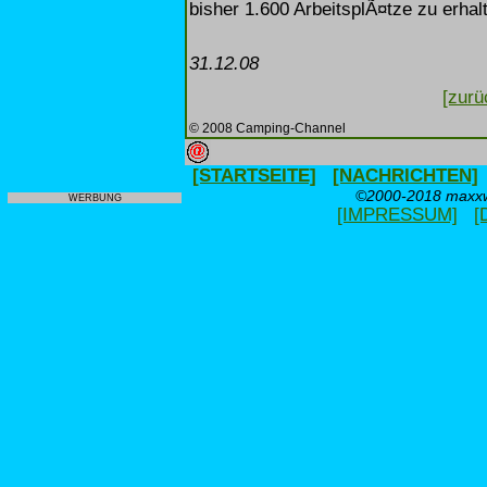
bisher 1.600 ArbeitsplÃ¤tze zu erhal
31.12.08
[zurü
© 2008 Camping-Channel
[STARTSEITE]
[NACHRICHTEN]
©2000-2018 maxxwe
WERBUNG
[IMPRESSUM]
[