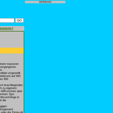
WERBUNG
GENMARKT
 einem massiven
m vergangenen
en
didat vorgestellt.
delsbrunn auf 450
nen 350
och brachliegenden
ich zu eigenem
die MÃ¼nchner aber
timmen. Den
ittsvertrÃ¤ge in
n die
ngigen
 Insgesamt
n oder der Firma gb