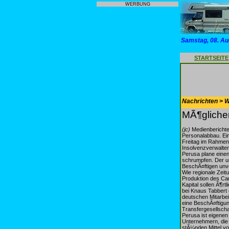
WERBUNG
Samstag, 08. Au
STARTSEITE
Nachrichten > 
MÃ¶glicher
(jc)
Medienberichte
Personalabbau. Ei
Freitag im Rahmen 
Insolvenzverwalter
Perusa plane einen
schrumpfen. Der un
BeschÃ¤ftigen unve
Wie regionale Zei
Produktion des Car
Kapital sollen Ã¶
bei Knaus Tabbert
deutschen Mitarbei
eine BeschÃ¤ftigun
Transfergesellscha
Perusa ist eigenen
Unternehmern, die
stÃ¼nden Mittel vo