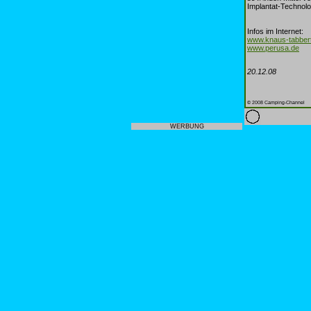
Implantat-Technolo
Infos im Internet:
www.knaus-tabber
www.perusa.de
20.12.08
© 2008 Camping-Channel
WERBUNG