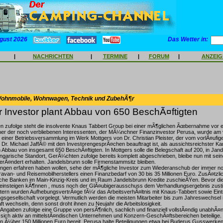
gust 2026
Das Wetter in:
|
NACHRICHTEN
|
TERMINE
|
FORUM
|
ANZEI
Wohnmobile, Wohnwagen, Technik und ZubehÃ¶r
 Investor plant Abbau von 650 BeschÃ¤ftigten
n zufolge steht die insolvente Knaus Tabbert Group bei einer mÃ¶glichen Ãœbernahme vor
ner der noch verbliebenen Interessenten, der MÃ¼nchner Finanzinvestor Perusa, wurde a
einer Betriebsversammlung im Werk Mottgers von Dr. Christian Pleister, der vom vorlÃ¤ufig
 Dr. Michael JaffÃ© mit den InvestorengesprÃ¤chen beauftragt ist, als aussichtsreichster Kan
 Abbau von insgesamt 650 BeschÃ¤ftigten. In Mottgers solle die Belegschaft auf 200, in Jan
garische Standort, GerÃ¼chten zufolge bereits komplett abgeschrieben, bleibe nun mit sei
rÃ¤ndert erhalten. Jandelsbrunn solle Firmenstammsitz bleiben.
tungen erfahren haben wollen, sehe der mÃ¶gliche Investor zum Wiederanschub der immer n
avan- und Reisemobilherstellers einen Finanzbedarf von 30 bis 35 Millionen Euro. ZusÃ¤tzl
rtliche Banken im Main-Kinzig-Kreis und im Raum Jandelsbrunn Kredite zuschieÃŸen. Bevor 
 einsteigen kÃ¶nnen , muss noch der GlÃ¤ubigerausschuss dem Verhandlungsergebnis zus
tern wurden AufhebungsvertrÃ¤ge fÃ¼r das ArbeitsverhÃ¤ltnis mit Knaus-Tabbert sowie Eintr
gsgesellschaft vorgelegt. Vermutlich werden die meisten Mitarbeiter bis zum Jahreswechsel i
ft wechseln, denn sonst droht ihnen zu Neujahr die Arbeitslosigkeit.
 Angaben zufolge eine Gruppe von persÃ¶nlich, sachlich und finanziell vollstÃ¤ndig unabhÃ¤
 sich aktiv an mittelstÃ¤ndischen Unternehmen und Konzern-GeschÃ¤ftsbereichen beteilige.
n Ã¼ber 150 Millionen Euro bereit. Perusa halte Beteiligungen etwa bei Buderus Gusswerke