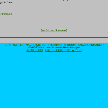
gie in Essen.
t-group.de
[zurück zur Startseite]
[STARTSEITE]
[NACHRICHTEN]
[TERMINE]
[FORUM]
[ANZEIGENMARKT]
©2000-2018 maxxweb.de Internet-Dienstleistungen
[IMPRESSUM]
[DATENSCHUTZERKLÄRUNG]