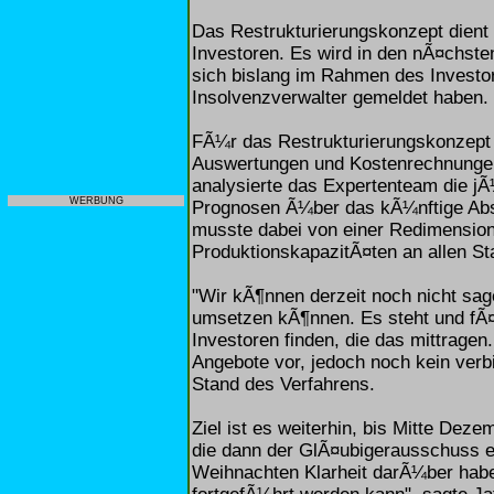
Das Restrukturierungskonzept dient 
Investoren. Es wird in den nÃ¤chste
sich bislang im Rahmen des Investo
Insolvenzverwalter gemeldet haben.
FÃ¼r das Restrukturierungskonzept 
Auswertungen und Kostenrechnungen 
analysierte das Expertenteam die jÃ
WERBUNG
Prognosen Ã¼ber das kÃ¼nftige Abs
musste dabei von einer Redimensio
ProduktionskapazitÃ¤ten an allen S
"Wir kÃ¶nnen derzeit noch nicht sag
umsetzen kÃ¶nnen. Es steht und fÃ¤l
Investoren finden, die das mittragen
Angebote vor, jedoch noch kein verb
Stand des Verfahrens.
Ziel ist es weiterhin, bis Mitte Dez
die dann der GlÃ¤ubigerausschuss e
Weihnachten Klarheit darÃ¼ber habe