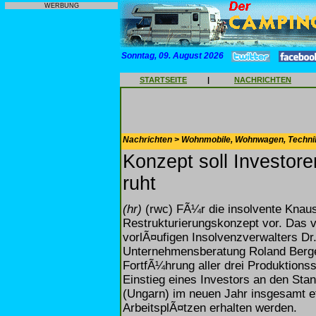
WERBUNG
Sonntag, 09. August 2026
STARTSEITE
|
NACHRICHTEN
Nachrichten > Wohnmobile, Wohnwagen, Techni
Konzept soll Investor
ruht
(hr)
(rwc) FÃ¼r die insolvente Knaus 
Restrukturierungskonzept vor. Das 
vorlÃ¤ufigen Insolvenzverwalters Dr.
Unternehmensberatung Roland Berge
FortfÃ¼hrung aller drei Produktion
Einstieg eines Investors an den Sta
(Ungarn) im neuen Jahr insgesamt e
ArbeitsplÃ¤tzen erhalten werden.