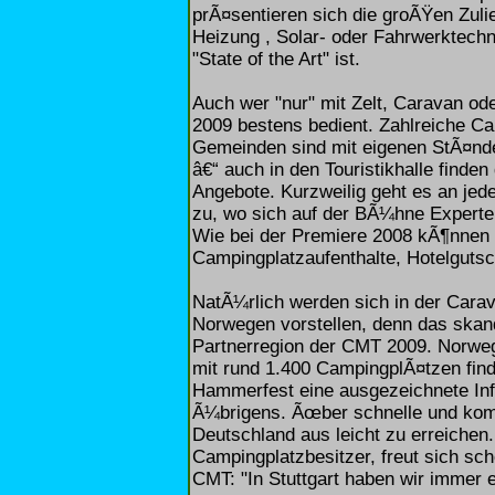
prÃ¤sentieren sich die groÃŸen Zuli
Heizung , Solar- oder Fahrwerktechni
"State of the Art" ist.
Auch wer "nur" mit Zelt, Caravan od
2009 bestens bedient. Zahlreiche Ca
Gemeinden sind mit eigenen StÃ¤nde
â€“ auch in den Touristikhalle find
Angebote. Kurzweilig geht es an jed
zu, wo sich auf der BÃ¼hne Experten
Wie bei der Premiere 2008 kÃ¶nnen 
Campingplatzaufenthalte, Hotelguts
NatÃ¼rlich werden sich in der Cara
Norwegen vorstellen, denn das skand
Partnerregion der CMT 2009. Norweg
mit rund 1.400 CampingplÃ¤tzen fin
Hammerfest eine ausgezeichnete Infr
Ã¼brigens. Ãœber schnelle und kom
Deutschland aus leicht zu erreichen
Campingplatzbesitzer, freut sich sch
CMT: "In Stuttgart haben wir immer e