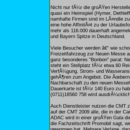
Nicht nur fÃ¼r die groÃŸen Herstell
quasi ein Heimspiel (Hymer, Dethlef
namhafte Firmen sind im LÃ¤ndle z
eine hohe AffinitÃ¤t zu der Urlaub
mehr als 116.000 dauerhaft angem
und Bayern Spitze in Deutschland.
Viele Besucher werden â€“ wie scho
Freizeitfahrzeug zur Neuen Messe an
ganz besonderes "Bonbon" parat: Neb
steht ein Stellplatz fÃ¼r etwa 60 R
VerfÃ¼gung. Strom- und Wasserans
gehÃ¶ren zum Angebot. Die Ãœbernac
Nachbarschaft zu den neuen Messeha
Dauerkarte ist fÃ¼r 140 Euro zu h
(0711)18560 758 wird ausdrÃ¼cklic
Auch Dienstleister nutzen die CMT zu
auf der CMT 2009 alle, die in der 
ADAC wird in einer groÃŸen Gala d
die Fachzeitschrift Promobil sagt, 
gewonnen hat. Mehrere Verlage, daru