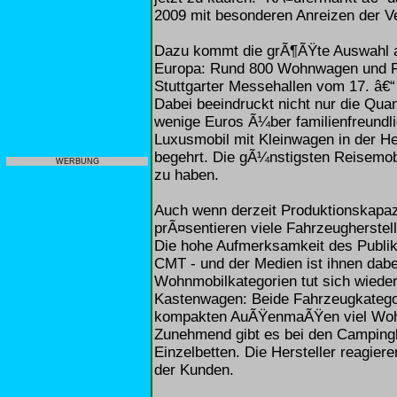
2009 mit besonderen Anreizen der V
Dazu kommt die grÃ¶ÃŸte Auswahl a
Europa: Rund 800 Wohnwagen und R
Stuttgarter Messehallen vom 17. â€“
Dabei beeindruckt nicht nur die Quan
wenige Euros Ã¼ber familienfreundl
Luxusmobil mit Kleinwagen in der H
begehrt. Die gÃ¼nstigsten Reisemobi
WERBUNG
zu haben.
Auch wenn derzeit Produktionskapa
prÃ¤sentieren viele Fahrzeugherstell
Die hohe Aufmerksamkeit des Publi
CMT - und der Medien ist ihnen dabe
Wohnmobilkategorien tut sich wieder
Kastenwagen: Beide Fahrzeugkatego
kompakten AuÃŸenmaÃŸen viel Wohn
Zunehmend gibt es bei den Camping
Einzelbetten. Die Hersteller reagie
der Kunden.