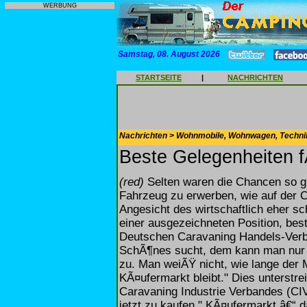
WERBUNG
Samstag, 08. August 2026
STARTSEITE
|
NACHRICHTEN
Nachrichten > Wohnmobile, Wohnwagen, Techni
Beste Gelegenheiten 
(red)
Selten waren die Chancen so gu
Fahrzeug zu erwerben, wie auf der 
Angesicht des wirtschaftlich eher sc
einer ausgezeichneten Position, bes
Deutschen Caravaning Handels-Verb
SchÃ¶nes sucht, dem kann man nur e
zu. Man weiÃŸ nicht, wie lange der 
KÃ¤ufermarkt bleibt." Dies unterstr
Caravaning Industrie Verbandes (CIVD
jetzt zu kaufen." KÃ¤ufermarkt â€“ 