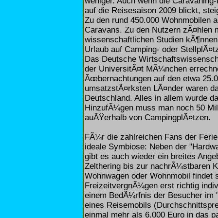
weniger. Auch wenn die Caravaning
auf die Reisesaison 2009 blickt, ste
Zu den rund 450.000 Wohnmobilen ad
Caravans. Zu den Nutzern zÃ¤hlen 
wissenschaftlichen Studien kÃ¶nnen s
Urlaub auf Camping- oder StellplÃ¤t
Das Deutsche Wirtschaftswissenschaf
der UniversitÃ¤t MÃ¼nchen errechne
Ãœbernachtungen auf den etwa 25.0
umsatzstÃ¤rksten LÃ¤nder waren dab
Deutschland. Alles in allem wurde da
HinzufÃ¼gen muss man noch 50 Mil
auÃŸerhalb von CampingplÃ¤tzen.
FÃ¼r die zahlreichen Fans der Feri
ideale Symbiose: Neben der "Hardwar
gibt es auch wieder ein breites Ange
Zelthering bis zur nachrÃ¼stbaren K
Wohnwagen oder Wohnmobil findet si
FreizeitvergnÃ¼gen erst richtig ind
einem BedÃ¼rfnis der Besucher im "C
eines Reisemobils (Durchschnittspre
einmal mehr als 6.000 Euro in das 