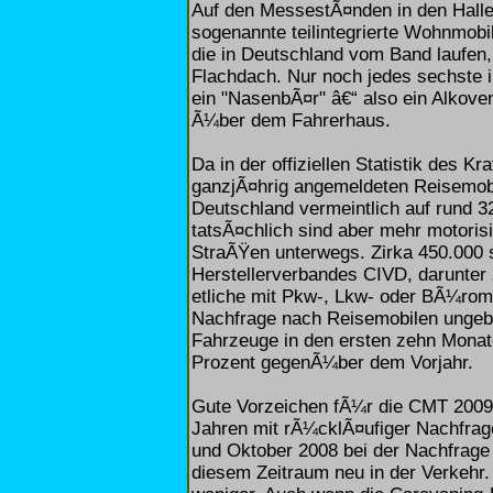
Auf den MessestÃ¤nden in den Halle
sogenannte teilintegrierte Wohnmobil
die in Deutschland vom Band laufen,
Flachdach. Nur noch jedes sechste 
ein "NasenbÃ¤r" â€“ also ein Alkove
Ã¼ber dem Fahrerhaus.
Da in der offiziellen Statistik des K
ganzjÃ¤hrig angemeldeten Reisemobil
Deutschland vermeintlich auf rund
tatsÃ¤chlich sind aber mehr motorisi
StraÃŸen unterwegs. Zirka 450.000
Herstellerverbandes CIVD, darunter
etliche mit Pkw-, Lkw- oder BÃ¼rom
Nachfrage nach Reisemobilen ungeb
Fahrzeuge in den ersten zehn Monat
Prozent gegenÃ¼ber dem Vorjahr.
Gute Vorzeichen fÃ¼r die CMT 200
Jahren mit rÃ¼cklÃ¤ufiger Nachfra
und Oktober 2008 bei der Nachfrag
diesem Zeitraum neu in der Verkehr.