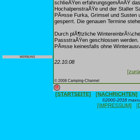
schlieÃŸen erfahrungsgemÃ¤ÃŸ das
HochalpenstraÃŸe und der Staller Sa
PÃ¤sse Furka, Grimsel und Susten un
gesperrt. Die genauen Termine stehe
Durch plÃ¶tzliche WintereinbrÃ¼che
PassstraÃŸen geschlossen werden. Be
PÃ¤sse keinesfalls ohne Winteraus
WERBUNG
22.10.08
[zurü
© 2008 Camping-Channel
[STARTSEITE]
[NACHRICHTEN]
©2000-2018 maxxwe
[IMPRESSUM]
[