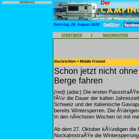
WERBUNG
Samstag, 08. August 2026
STARTSEITE
|
NACHRICHTEN
Nachrichten > Mobile Freizeit
Schon jetzt nicht ohn
Berge fahren
(red)
(adac) Die ersten PassstraÃŸen
fÃ¼r die Dauer der kalten Jahreszei
Schweiz und der italienische Gavia
bereits Wintersperren. Die Ã¼brigen
In den nÃ¤chsten Wochen ist mit me
Ab dem 27. Oktober kÃ¼ndigen die 
NockalmstraÃŸe die Wintersperrung