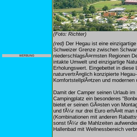
(Foto: Richter)
(red)
Der Hegau ist eine einzigartig
Schweizer Grenze zwischen Schwarzw
niederschlagsÃ¤rmsten Regionen Deu
WERBUNG
intakte Umwelt und einzigartige Nat
Erholungswert. Eingebettet in diese
naturvertrÃ¤glich konzipierte Hega
KomfortstellplÃ¤tzen und modernen 
Damit der Camper seinen Urlaub im 
Campingplatz ein besonderes "Bonbo
bietet er seinen GÃ¤sten von Monta
und fÃ¼r nur drei Euro erhÃ¤lt man 
(Kombinationen mit anderen Rabattsy
sonst fÃ¼r die Mahlzeiten aufwend
Hallenbad mit Wellnessbereich verbr