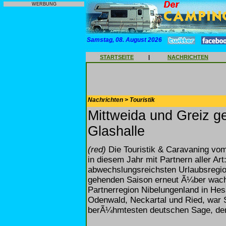
WERBUNG
Samstag, 08. August 2026
STARTSEITE
|
NACHRICHTEN
Nachrichten > Touristik
Mittweida und Greiz ge
Glashalle
(red)
Die Touristik & Caravaning vom
in diesem Jahr mit Partnern aller Art
abwechslungsreichsten Urlaubsregio
gehenden Saison erneut Ã¼ber wach
Partnerregion Nibelungenland in H
Odenwald, Neckartal und Ried, war
berÃ¼hmtesten deutschen Sage, dem