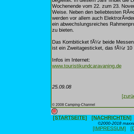
begleitet. In diesem Jahr findet di
Wochenende vom 22. zum 23. Novembe
Weise. Neben den beliebtesten RÃ¤de
werden vor allem auch ElektrorÃ¤der
ein abwechslungsreiches Rahmenpr
zu bieten.
Das Kombiticket fÃ¼r beide Messen 
ist ein Zweitagesticket, das fÃ¼r 10
Infos im Internet:
www.touristikundcaravaning.de
25.09.08
[zurü
© 2008 Camping-Channel
[STARTSEITE]
[NACHRICHTEN]
©2000-2018 maxxwe
[IMPRESSUM]
[