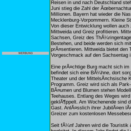
Reisen in und nach Deutschland ste
Juni stieg die Zahl der Ãœbernachtu
Millionen. Bayern hat wieder die N
Mecklenburg-Vorpommern. Kleine StÃ
Von dieser Entwicklung wollen auch 
Mittweida und Greiz profitieren. Mit
Sachsen, Greiz des ThÃ¼ringentages
Bestehen, und beide werden sich mit
prÃ¤sentieren. Mittweida bietet den
WERBUNG
Vorgeschmack auf den Sachsentag i
Eine prÃ¤chtige Burg macht sich im 
befindet sich eine BÃ¼hne, dort so
Theater und der MittelsÃ¤chsische 
Programm. Greiz wird sich als Park-
BÃ¤umen und Blumen stehen Modell
Teehauses. Entlang des Weges wird a
geklÃ¶ppelt. Am Wochenende sind d
Gast. AnlÃ¤sslich ihrer JubilÃ¤en l
Greizer zum kostenlosen Messebesu
Seit fÃ¼nf Jahren wird die Touristi