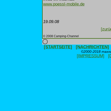
www.poessl-mobile.de
19.09.08
[zurü
© 2008 Camping-Channel
[STARTSEITE]
[NACHRICHTEN]
©2000-2018 maxxwe
[IMPRESSUM]
[