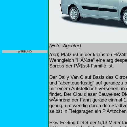
(Foto: Agentur)
WERBUNG
(red)
Platz ist in der kleinsten HÃ¼t
Wenngleich "HÃ¼tte" eine arg despe
Spross der PÃ¶ssl-Familie ist.
Der Daily Van C auf Basis des Citroe
und "abenteuerlustig" auf geradezu p
mit einem Aufstelldach versehen, in 
findet. Der Clou dieser Bauweise: 
wÃ¤hrend der Fahrt gerade einmal 1,9
genug, um wendig durch den Stadtv
selbst in Tiefgaragen ein PlÃ¤tzchen
Pkw-Feeling bietet der 5,13 Meter l