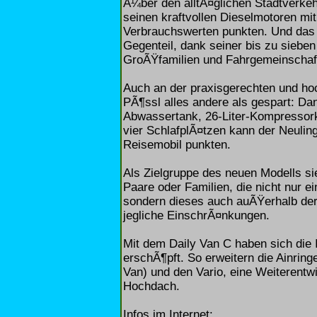
Ã¼ber den alltÃ¤glichen Stadtverkeh
seinen kraftvollen Dieselmotoren mi
Verbrauchswerten punkten. Und das n
Gegenteil, dank seiner bis zu sieben
GroÃŸfamilien und Fahrgemeinschaf
Auch an der praxisgerechten und ho
PÃ¶ssl alles andere als gespart: Da
Abwassertank, 26-Liter-Kompressor
vier SchlafplÃ¤tzen kann der Neulin
Reisemobil punkten.
Als Zielgruppe des neuen Modells sie
Paare oder Familien, die nicht nur e
sondern dieses auch auÃŸerhalb der
jegliche EinschrÃ¤nkungen.
Mit dem Daily Van C haben sich die
erschÃ¶pft. So erweitern die Ainri
Van) und den Vario, eine Weiterentw
Hochdach.
Infos im Internet: