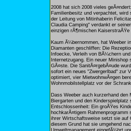
2008 hat sich 2008 vieles geÃ¤ndert:
Familienbesitz und verpachtet, wird s
der Leitung von Mitinhaberin Felici
Claudia Camping" verdankt er seiner
einzigen rÃ¶mischen KaiserstraÃŸe 
Kaum Ã¼bernommen, hat Weeber in n
Diamanten geschliffen: Die Rezeptio
Infoecke, Verleih von BÃ¼chern und
Internetzugang. Ein neuer Minishop s
GÃ¤ste. Die SanitÃ¤rgebÃ¤ude wurden
sofort ein neues "Zwergerlbad" zur 
optimiert, vier MietwohnwÃ¤gen berei
Wohnmobilstellplatz vor der Schran
Dass Weeber auch kurzerhand den Mi
Biergarten und den Kinderspielplatz s
Entschlossenheit: Ein groÃŸes Kinde
hochkarÃ¤tigem Rahmenprogramm sow
ihrer Wirtschaftsweise setzt sie auf
diesem Grund hat sie umgehend 
Umweltmanagement eingefÃ¼hrt und 