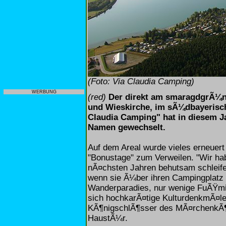
(Foto: Via Claudia Camping)
WERBUNG
(red)
Der direkt am smaragdgrÃ¼n
und Wieskirche, im sÃ¼dbayerisc
Claudia Camping" hat in diesem Ja
Namen gewechselt.
Auf dem Areal wurde vieles erneuer
"Bonustage" zum Verweilen. "Wir hab
nÃ¤chsten Jahren behutsam schleif
wenn sie Ã¼ber ihren Campingplatz s
Wanderparadies, nur wenige FuÃŸmin
sich hochkarÃ¤tige KulturdenkmÃ¤le
KÃ¶nigschlÃ¶sser des MÃ¤rchenkÃ¶ni
HaustÃ¼r.