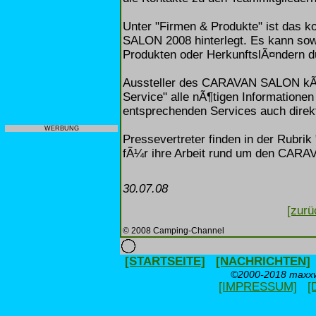
Unter "Firmen & Produkte" ist das 
SALON 2008 hinterlegt. Es kann so
Produkten oder HerkunftslÃ¤ndern d
Aussteller des CARAVAN SALON kÃ¶n
Service" alle nÃ¶tigen Informationen
entsprechenden Services auch direkt
WERBUNG
Pressevertreter finden in der Rubrik 
fÃ¼r ihre Arbeit rund um den CAR
30.07.08
[zurü
© 2008 Camping-Channel
[STARTSEITE]
[NACHRICHTEN]
©2000-2018 maxxwe
[IMPRESSUM]
[