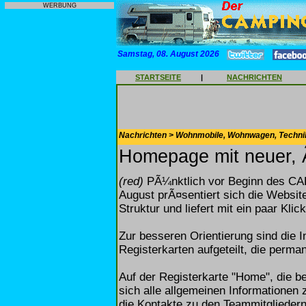
WERBUNG
Samstag, 08. August 2026
STARTSEITE
|
NACHRICHTEN
Nachrichten > Wohnmobile, Wohnwagen, Techni
Homepage mit neuer, Ã
(red)
PÃ¼nktlich vor Beginn des
August prÃ¤sentiert sich die Websi
Struktur und liefert mit ein paar Klic
Zur besseren Orientierung sind die I
Registerkarten aufgeteilt, die perman
Auf der Registerkarte "Home", die be
sich alle allgemeinen Informationen
die Kontakte zu den Teammitgliedern