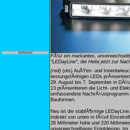
WERBUNG
FÃ¼r ein markantes, unverwechselba
"LEDayLine", die Hella jetzt zur Nac
(red)
(ots) AuÃŸen- und Innenbeleuc
leistungsfÃ¤higen LEDs prÃ¤sentier
29. August bis 7. September in DÃ¼ss
13 prÃ¤sentieren die Licht- und Elek
umfassendste NachrÃ¼stprogramm un
Bauformen.
Neu ist die stabfÃ¶rmige LEDayLine.
indirekt von unten in fÃ¼nf Einzelref
28 Millimeter hohe und 220 Millimete
unverwechselbares Frontdesign. Im 