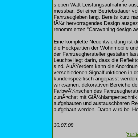
sieben Watt Leistungsaufnahme aus, 
messbar. Bei einer Betriebsdauer v
Fahrzeugleben lang. Bereits kurz n
fÃ¼r hervorragendes Design ausgeze
renommierten "Caravaning design awa
Eine komplette Neuentwicklung ist d
die Heckpartien der Wohnmobile und 
der Fahrzeughersteller gestalten las
Leuchte liegt darin, dass die Reflek
sind. AuÃŸerdem kann die Anordnun
verschiedenen Signalfunktionen in d
kundenspezifisch angepasst werden. E
wirksamen, dekorativen Bereiche de
FarbwÃ¼nschen des Fahrzeugherstel
zunÃ¤chst mit GlÃ¼hlampentechnik z
aufgebauten und austauschbaren Ref
aufgebaut werden. Daran wird bei Hel
30.07.08
[zurü