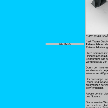
(Foto: Truma Ger
(red)
Truma GerÃ¤t
WERBUNG
Reisemobilisten ab
Reisemobilheizung 
Die zusammen mit d
Heizung passt mit
Einbauraum, wie d
Wirkungsgrad von 9
Durch den Innenein
sondern auch gege
Wasser verfÃ¼gba
Der dreistufige Br
Raum- und Wasserte
automatisch der je
gewÃ¤hrleistet.
AuÃŸerdem ist die
des Nutzers.
Der innovative Wa
und eine kurze Auf
dadurch eine lÃ¤ng