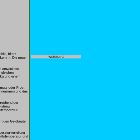
le, bietet
WERBUNG
z kommt. Die neue
e entwickelte
 gleichen
 kg und einem
hmutz oder Frost,
Innenraum und das
prechend der
eistung
hltemperatur
ch den Geldbeutel
eraturverteilung
ittstemperatur und