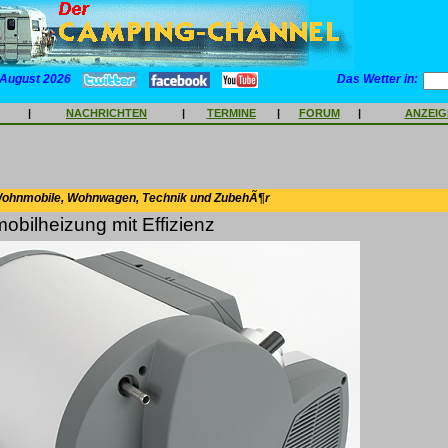
 August 2026
Das Wetter in:
|
NACHRICHTEN
|
TERMINE
|
FORUM
|
ANZEI
Wohnmobile, Wohnwagen, Technik und ZubehÃ¶r
obilheizung mit Effizienz