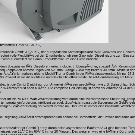
Ã¤tetechnik GmbH & Co. KG)
etechnik GmbH & Co. KG, der europÃ¤ische Komfortspezialist fÃ¼r Caravans und Reisemobi
 sofort volle FlexibilitÃ¤t bei der Entscheidung, ob eine Gas- oder Dieselheizung zum Einsat
Combi D erweitert die Combi-Produktfamilie um eine Dieselvariante.
em Spezialisten fÃ¼r Dieselbrennertechnologie, J. EberspÃ¤cher, speziell fÃ¼r Reisemobil
 den kompakten Abmessungen von 525 mm LÃ¤nge x 450 mm Breite x 300 mm HÃ¶he in den
as Ã¤uÃŸerlich nahezu gleiche Modell Truma Combi in der FlÃ¼ssiggasversion. Mit nur 17,2
0 Prozent ist sie die leichteste und gleichzeitig effizienteste Diesel-Combiheizung am Markt.
bau ist die Combi D nicht nur vor UmwelteinflÃ¼ssen geschÃ¼tzt, wie z.B. Steinschlag, Sc
n WÃ¤rmeverlust nach auÃŸen. Die komplette Heizleistung ist somit als WÃ¤rme fÃ¼r den 
r.
enner mit bis zu 6000 Watt WÃ¤rmeleistung wird durch eine Mikroprozessor-Steuerung, ents
mperatur-anforderung, intelligent geregelt. ZusÃ¤tzlich passt die Steuerung die GeblÃ¤sel
weiligen BelÃ¼fterstellung der Warmluftrohre an. Dadurch ist immer eine konstante WohlfÃ¼
se Regelung Ã¤uÃŸerst stromsparend und schont die Bordbatterie, die Umwelt und somit au
sserbehÃ¤lter der Combi D sorgt durch seine asymetrische Bauform fÃ¼r eine bessere Temp
heizzeit von 15Â° C bis 60Â° C in nur 20 Minuten. Des weiteren wird eine hÃ¶here Durchschn
ere Duschzeit erreicht.