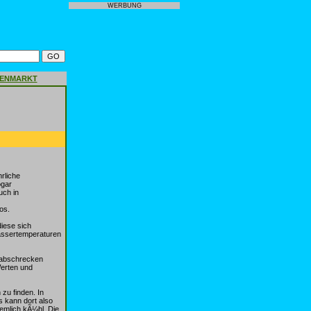
WERBUNG
GENMARKT
rliche
ogar
uch in
os.
diese sich
Wassertemperaturen
l abschrecken
Werten und
zu finden. In
 kann dort also
emlich kÃ¼hl. Die