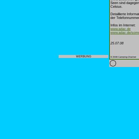
Seen sind dagegen
Celsius.
Detaillierte Infor
der Telefonnummer
Infos im Internet:
www.adac.de
www.adac.de/som
25.07.08
WERBUNG
© 2008 Camping-Channel