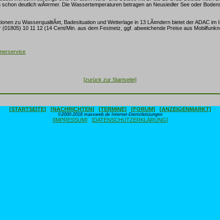
 schon deutlich wÃ¤rmer. Die Wassertemperaturen betragen an Neusiedler See oder Boden
mationen zu WasserqualitÃ¤t, Badesituation und Wetterlage in 13 LÃ¤ndern bietet der ADAC im I
 (01805) 10 11 12 (14 Cent/Min. aus dem Festnetz, ggf. abweichende Preise aus Mobilfunkn
merservice
[zurück zur Startseite]
[STARTSEITE]
[NACHRICHTEN]
[TERMINE]
[FORUM]
[ANZEIGENMARKT]
©2000-2018 maxxweb.de Internet-Dienstleistungen
[IMPRESSUM]
[DATENSCHUTZERKLÄRUNG]