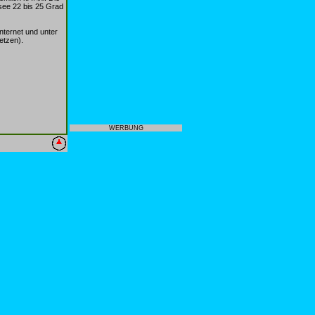
see 22 bis 25 Grad
nternet und unter
etzen).
WERBUNG