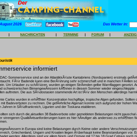
 August 2026
Das Wetter in:
|
NACHRICHTEN
|
TERMINE
|
FORUM
|
ANZEI
ouristik
erservice informiert
DAC-Sommerservice sind an der AtlantikkÃ¼ste Kantabriens (Nordspanien) erstmals gefÃ¤h
getaucht. FÃ¼r Badende kann eine BerÃ¼hrung sehr schmerzhaft und in manchen FÃ¤llen s
ein. Um Urlauber zu schÃ¼tzen, wurden an einigen StrÃ¤nden gelbe Warnflaggen gesetzt. A
d schweizerischen BinnengewÃ¤ssern kÃ¶nnen in diesem Sommer wieder eingeschleppte
n auftreten. Die aus SÃ¼dostasien stammende Art ist fÃ¼r den Menschen allerdings harml
e Carlos wurden in erhÃ¶hter Konzentration hochgiftige, tropische Algen gefunden. Sollten 
t mit Badeverboten zu rechnen. Die gefÃ¤hrliche Algenart konnte sich aufgrund der hohen 
 Jahren in SÃ¼dfrankreich, Ligurien und der Toskana etablieren.
n sollten sich durch die aktuellen 38 Badeverbote oder gemeldeten Belastungen nicht pauscha
er strengeren QualitÃ¤tsanforderungen kann es hier hÃ¤ufiger als anderswo zu erhÃ¶hten 
mmen.
degewÃ¤ssern in Europa sind keine Belastungen durch Keime oder andere Verschmutzungen 
rreich, Griechenland, Ungarn und Kroatien liegen Ã¼berhaupt keine Beanstandungen vor. Es
det werden. Allerdings sind vor allem Nord- und Ostsee mit 17 bis 18 Grad Celsius noch zi