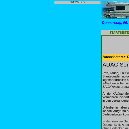
WERBUNG
Donnerstag, 06.
STARTSEITE
Nachrichten > T
ADAC-Somm
(red)
(adac) Laut A
Staatsquallen auf
lebensbedrohlich s
sÃ¼ddeutschen un
SÃ¼ÃŸwasserqualle
An der KÃ¼ste Mont
vermehren, ist dor
in den vergangenen
Urlauber in Italie
lassen. Aufgrund d
Badeverboten ko
In den meisten Ba
Deutschland, Ã–ste
ohne Bedenken geba