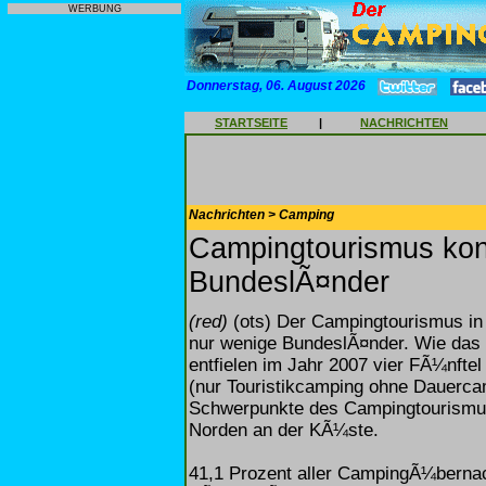
WERBUNG
Donnerstag, 06. August 2026
STARTSEITE
|
NACHRICHTEN
Nachrichten > Camping
Campingtourismus konz
BundeslÃ¤nder
(red)
(ots) Der Campingtourismus in 
nur wenige BundeslÃ¤nder. Wie das S
entfielen im Jahr 2007 vier FÃ¼nft
(nur Touristikcamping ohne Dauercam
Schwerpunkte des Campingtourismus
Norden an der KÃ¼ste.
41,1 Prozent aller CampingÃ¼bernach