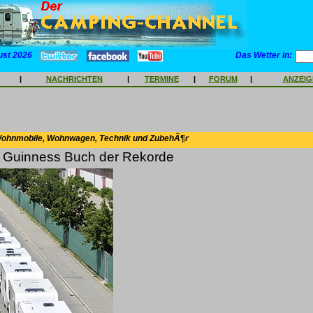
ust 2026
Das Wetter in:
|
NACHRICHTEN
|
TERMINE
|
FORUM
|
ANZEI
Wohnmobile, Wohnwagen, Technik und ZubehÃ¶r
ns Guinness Buch der Rekorde