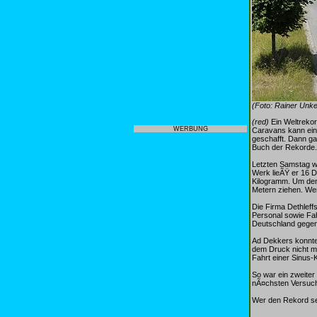
(Foto: Rainer Unke
(red)
Ein Weltrekor
WERBUNG
Caravans kann ein
geschafft. Dann ga
Buch der Rekorde.
Letzten Samstag wo
Werk lieÃŸ er 16 
Kilogramm. Um den
Metern ziehen. Wen
Die Firma Dethlef
Personal sowie Fa
Deutschland gegen 
Ad Dekkers konnte
dem Druck nicht m
Fahrt einer Sinus-
So war ein zweiter
nÃ¤chsten Versuch
Wer den Rekord seh