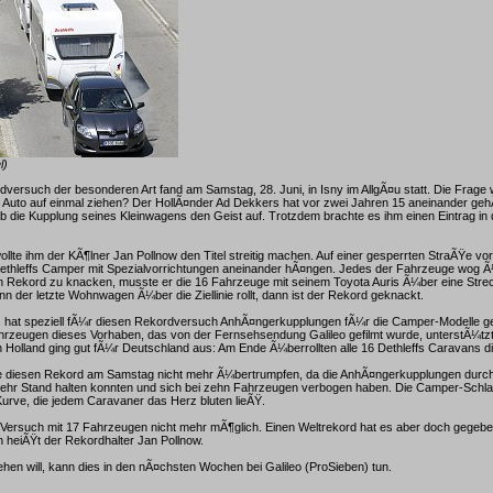
l)
dversuch der besonderen Art fand am Samstag, 28. Juni, in Isny im AllgÃ¤u statt. Die Frage 
 Auto auf einmal ziehen? Der HollÃ¤nder Ad Dekkers hat vor zwei Jahren 15 aneinander ge
b die Kupplung seines Kleinwagens den Geist auf. Trotzdem brachte es ihm einen Eintrag i
llte ihm der KÃ¶lner Jan Pollnow den Titel streitig machen. Auf einer gesperrten StraÃŸe vo
Dethleffs Camper mit Spezialvorrichtungen aneinander hÃ¤ngen. Jedes der Fahrzeuge wog 
 Rekord zu knacken, musste er die 16 Fahrzeuge mit seinem Toyota Auris Ã¼ber eine Stre
n der letzte Wohnwagen Ã¼ber die Ziellinie rollt, dann ist der Rekord geknackt.
fs hat speziell fÃ¼r diesen Rekordversuch AnhÃ¤ngerkupplungen fÃ¼r die Camper-Modelle g
hrzeugen dieses Vorhaben, das von der Fernsehsendung Galileo gefilmt wurde, unterstÃ¼tzt
Holland ging gut fÃ¼r Deutschland aus: Am Ende Ã¼berrollten alle 16 Dethleffs Caravans die 
 diesen Rekord am Samstag nicht mehr Ã¼bertrumpfen, da die AnhÃ¤ngerkupplungen durch
ehr Stand halten konnten und sich bei zehn Fahrzeugen verbogen haben. Die Camper-Schla
Kurve, die jedem Caravaner das Herz bluten lieÃŸ.
 Versuch mit 17 Fahrzeugen nicht mehr mÃ¶glich. Einen Weltrekord hat es aber doch gegeb
 heiÃŸt der Rekordhalter Jan Pollnow.
en will, kann dies in den nÃ¤chsten Wochen bei Galileo (ProSieben) tun.