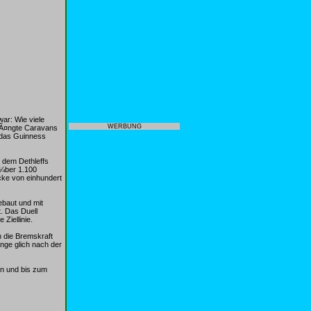
war: Wie viele
WERBUNG
hÃ¤ngte Caravans
n das Guinness
r dem Dethleffs
Ã¼ber 1.100
cke von einhundert
ebaut und mit
. Das Duell
Ziellinie.
 die Bremskraft
nge glich nach der
en und bis zum