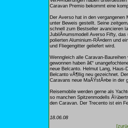
VerÃ¤nderungen haben unterdessen al
Caravan Premio bekommt eine kompl
Der Averso hat in den vergangenen
unter Beweis gestellt. Seine zeitge
schnell zum Bestseller avancieren l
JubilÃ¤umsmodell Averso Fifty, das 
polierten Aluminium-RÃ¤dern und ein
und Fliegengitter geliefert wird.
Wenngleich alle Caravan-Baureihen 
gewonnen haben â€“ unangefochtene
neue Belcanto. Helmut Lang, Haus-D
Belcanto vÃ¶llig neu gezeichnet. De
Caravans neue MaÃŸstÃ¤be in der g
Reisemobile werden gerne als Yacht
so manchen Spitzenmodells Ã¼bertr
den Caravan. Der Trecento ist ein Fe
18.06.08
[zurü