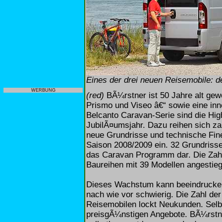
Eines der drei neuen Reisemobile: 
WERBUNG
(red)
BÃ¼rstner ist 50 Jahre alt gew
Prismo und Viseo â€“ sowie eine in
Belcanto Caravan-Serie sind die Hig
JubilÃ¤umsjahr. Dazu reihen sich z
neue Grundrisse und technische Fine
Saison 2008/2009 ein. 32 Grundrisse, 
das Caravan Programm dar. Die Zahl d
Baureihen mit 39 Modellen angestie
Dieses Wachstum kann beeindrucken,
nach wie vor schwierig. Die Zahl de
Reisemobilen lockt Neukunden. Selbs
preisgÃ¼nstigen Angebote. BÃ¼rstn