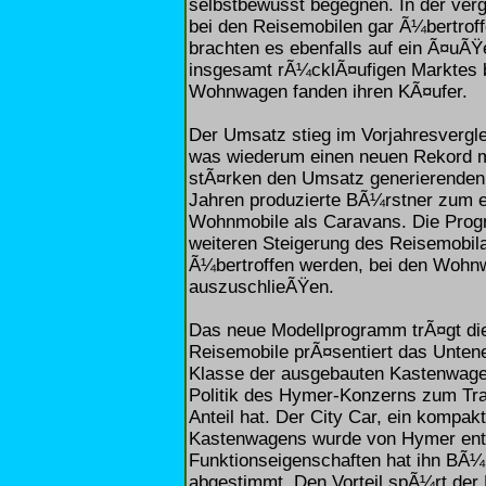
selbstbewusst begegnen. In der ver
bei den Reisemobilen gar Ã¼bertrof
brachten es ebenfalls auf ein Ã¤uÃŸe
insgesamt rÃ¼cklÃ¤ufigen Marktes b
Wohnwagen fanden ihren KÃ¤ufer.
Der Umsatz stieg im Vorjahresvergle
was wiederum einen neuen Rekord m
stÃ¤rken den Umsatz generierenden 
Jahren produzierte BÃ¼rstner zum 
Wohnmobile als Caravans. Die Prog
weiteren Steigerung des Reisemobil
Ã¼bertroffen werden, bei den Wohn
auszuschlieÃŸen.
Das neue Modellprogramm trÃ¤gt di
Reisemobile prÃ¤sentiert das Unten
Klasse der ausgebauten Kastenwagen
Politik des Hymer-Konzerns zum Tr
Anteil hat. Der City Car, ein kompak
Kastenwagens wurde von Hymer entwi
Funktionseigenschaften hat ihn BÃ¼
abgestimmt. Den Vorteil spÃ¼rt der