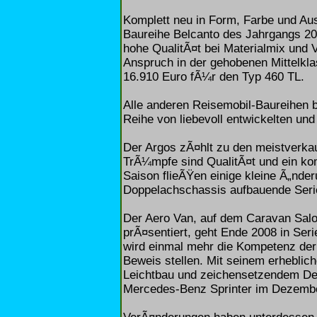
Komplett neu in Form, Farbe und Au
Baureihe Belcanto des Jahrgangs 200
hohe QualitÃ¤t bei Materialmix und 
Anspruch in der gehobenen Mittelklas
16.910 Euro fÃ¼r den Typ 460 TL.
Alle anderen Reisemobil-Baureihen
Reihe von liebevoll entwickelten un
Der Argos zÃ¤hlt zu den meistverkau
TrÃ¼mpfe sind QualitÃ¤t und ein k
Saison flieÃŸen einige kleine Ã„nder
Doppelachschassis aufbauende Serie
Der Aero Van, auf dem Caravan Sal
prÃ¤sentiert, geht Ende 2008 in Ser
wird einmal mehr die Kompetenz der 
Beweis stellen. Mit seinem erheblic
Leichtbau und zeichensetzendem De
Mercedes-Benz Sprinter im Dezemb