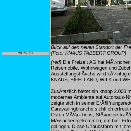
Blick auf den neuen Standort der F
(Foto: KNAUS TABBERT GROUP)
WERBUNG
(red)
Die Freizeit AG hat MÃ¼nchen
Reisemobile, Wohnwagen und ZubehÃ
AusstellungsflÃ¤che wird kÃ¼nftig 
KNAUS, EIFELLAND, WILK und WEI
ZusÃ¤tzlich bietet ein knapp 2.000
modernes Ambiente auf Autohaus-N
zeigte sich in seiner ErÃ¶ffnungsre
Caravaningbranche sichtlich erfreut
Osten MÃ¼nchens, StÃ¤ndlerstraÃŸe
MÃ¼nchen gekommen, um hier Erfolg
gelingen. Diese Urlaubsform mit ihre