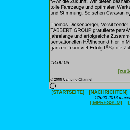
fÃ¼r die Zukunft. Wir bieten deshal
tolle Fahrzeuge und optimalen Werk
und Stimmung. So sehen Caravaning-
Thomas Dickenberger, Vorsitzende
TABBERT GROUP gratulierte persÃ¶nl
jahrelange und erfolgreiche Zusamme
sensationellen HÃ¶hepunkt hier in
ganzen Team viel Erfolg fÃ¼r die Zuk
18.06.08
[zurü
© 2008 Camping-Channel
[STARTSEITE]
[NACHRICHTEN]
©2000-2018 maxxwe
[IMPRESSUM]
[