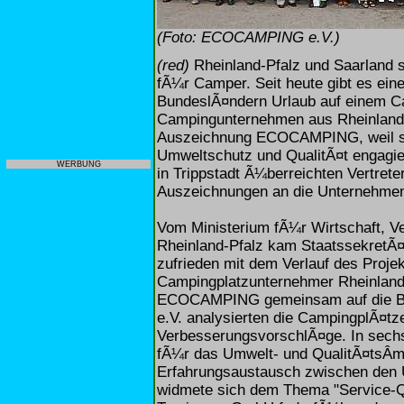
(Foto: ECOCAMPING e.V.)
(red)
Rheinland-Pfalz und Saarland s
fÃ¼r Camper. Seit heute gibt es ein
BundeslÃ¤ndern Urlaub auf einem C
Campingunternehmen aus Rheinland-P
Auszeichnung ECOCAMPING, weil sie 
Umweltschutz und QualitÃ¤t engagi
WERBUNG
in Trippstadt Ã¼berreichten Vertreter
Auszeichnungen an die Unternehme
Vom Ministerium fÃ¼r Wirtschaft, V
Rheinland-Pfalz kam StaatssekretÃ¤r 
zufrieden mit dem Verlauf des Proje
Campingplatzunternehmer Rheinland
ECOCAMPING gemeinsam auf die Be
e.V. analysierten die CampingplÃ¤tz
VerbesserungsvorschlÃ¤ge. In sec
fÃ¼r das Umwelt- und QualitÃ¤tsÂ­m
Erfahrungsaustausch zwischen den 
widmete sich dem Thema "Service-Qu