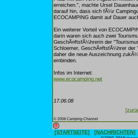
erreichen.", machte Ursel Dauenhau
darauf hin, dass sich fÃ¼r Camping
ECOCAMPING damit auf Dauer auch f
Ein weiterer Vorteil von ECOCAMPI
darin waren sich auch zwei Tourismu
GeschÃ¤ftsfÃ¼hrerin der "Tourismu
Schloemer, GeschÃ¤ftsfÃ¼hrer der 
daher die neue Auszeichnung zukÃ¼nf
einbinden.
Infos im Internet:
www.ecocamping.net
17.06.08
[zurü
© 2008 Camping-Channel
[STARTSEITE]
[NACHRICHTEN]