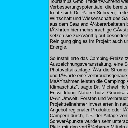
Tourismus GmbH federfÃ¼hrend war.
Verbesserungspotentiale, die bereit
freute sich Dr. Rainer Schryen, Leit
Wirtschaft und Wissenschaft des Saa
aus dem Saarland Ã¼berarbeiteten bei
fÃ¼hrten hier mehrsprachige GÃ¤stei
setzen sie zukÃ¼nftig auf besonders
Reinigung ging es im Projekt auch u
Energie.
So installierte das Camping-Freize
Auszeichnungsveranstaltung, eine 
Photovoltaikanlage fÃ¼r die Strom
und fÃ¼hrte eine verbrauchsgenaue 
MaÃŸnahmen leisten die CampingplÃ
Klimaschutz", sagte Dr. Michael Hof
Entwicklung, Naturschutz, Grundsatz
fÃ¼r Umwelt, Forsten und Verbrauch
Projektteilnehmer investierten in na
Angebot regionaler Produkte oder f
Campern durch, z.B. der Anlage von 
SchwerÂ­punkte wurden sehr untersch
Platz mit den verfÃ¼gbaren Mitteln